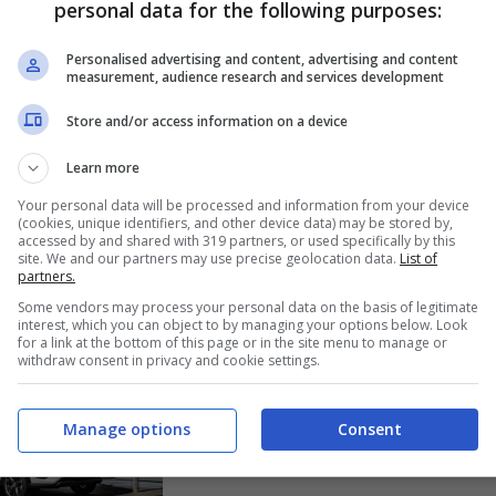
personal data for the following purposes:
fuori la vera
giapponese sbarca
Personalised advertising and content, advertising and content
 della coupe
in Italia: boom di
measurement, audience research and services development
 fatto
prenotazioni, è
Store and/or access information on a device
rare tutti:
corsa all’acquisto
 soffio non é
Learn more
Maggio 8, 2023
tata Porsche
Your personal data will be processed and information from your device
(cookies, unique identifiers, and other device data) may be stored by,
accessed by and shared with 319 partners, or used specifically by this
Maggio 11, 2023
site. We and our partners may use precise geolocation data.
List of
partners.
Some vendors may process your personal data on the basis of legitimate
interest, which you can object to by managing your options below. Look
for a link at the bottom of this page or in the site menu to manage or
withdraw consent in privacy and cookie settings.
Manage options
Consent