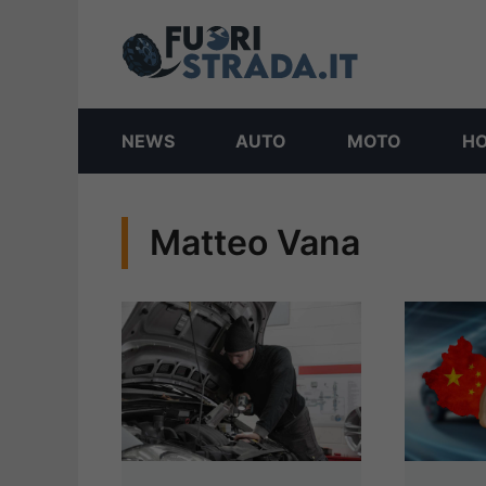
Vai
al
contenuto
NEWS
AUTO
MOTO
H
Matteo Vana