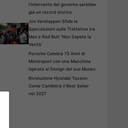
l’intervento del governo sarebbe
già un record storico
Jos Verstappen Sfida le
Speculazioni sulle Trattative tra
Max e Red Bull: ‘Non Sapete la
Verità’
Porsche Celebra 75 Anni di
Motorsport con una Macchina
Ispirata al Design del suo Museo
Rivoluzione Hyundai Tucson:
Come Cambierà il Best Seller
nel 2027