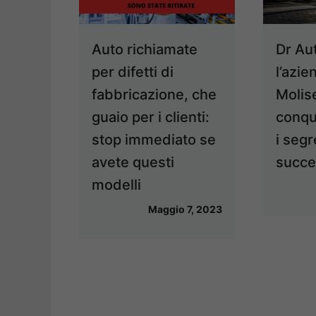
Auto richiamate
Dr Au
per difetti di
l’azie
fabbricazione, che
Molis
guaio per i clienti:
conqui
stop immediato se
i segr
avete questi
succ
modelli
Maggio 7, 2023