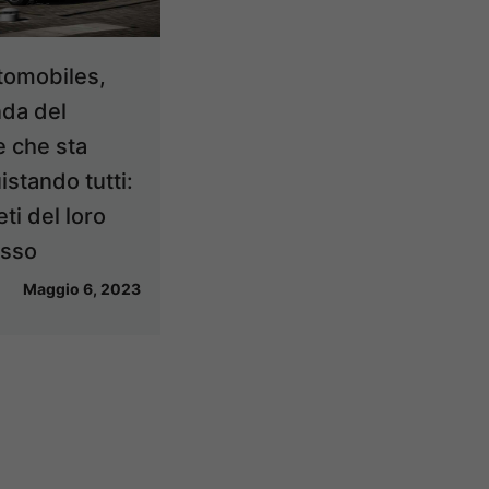
tomobiles,
nda del
e che sta
stando tutti:
eti del loro
esso
Maggio 6, 2023