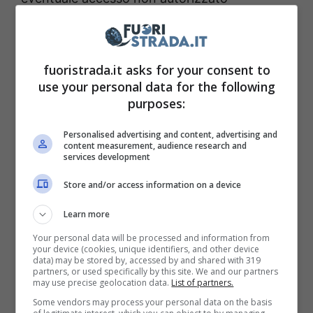
all’account dell’Utente o per un inoltro
automatico di comunicazioni e/o virus
(causato da virus o altro) a persone i cui dati
fuoristrada.it asks for your consent to
use your personal data for the following
sono stati trasmessi da un Utente per essere
purposes:
inseriti nel proprio indirizzario on line
disponibile su questo sito web.
Personalised advertising and content, advertising and
content measurement, audience research and
Le limitazioni e le esclusioni di responsabilità
services development
delle presenti Condizioni trovano
Store and/or access information on a device
applicazione indipendentemente dal fatto
Learn more
che la responsabilità sia rivendicata in base a
Your personal data will be processed and information from
diritto contrattuale, diritto civile (negligenza e
your device (cookies, unique identifiers, and other device
data) may be stored by, accessed by and shared with 319
diffamazione comprese), responsabilità
partners, or used specifically by this site. We and our partners
may use precise geolocation data.
List of partners.
indipendente dal danno, ferimento di
Some vendors may process your personal data on the basis
garanzie o altro fondamento legale.