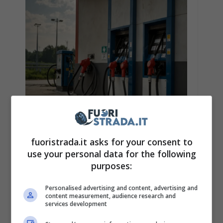
fuoristrada.it asks for your consent to
MOBILITÀ SOSTENIBILE
use your personal data for the following
Carburanti in
purposes:
Esaurimento nei
Distributori Italiani: Non
Personalised advertising and content, advertising and
content measurement, audience research and
è Crisi, ma Rincorsa al
services development
Risparmio