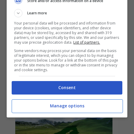
Store and/or access information on a device
Learn more
Your personal data will be processed and information from
your device (cookies, unique identifiers, and other device
data) may be stored by, accessed by and shared with 319
MOBILITÀ SOSTENIBILE
partners, or used specifically by this site. We and our partners
may use precise geolocation data.
List of partners.
Evoluzione ecologica
Some vendors may process your personal data on the basis
of legitimate interest, which you can object to by managing
delle batterie per trattori
your options below. Look for a link at the bottom of this page
or in the site menu to manage or withdraw consent in privacy
verso un’agricoltura più
and cookie settings.
verde e sostenibile
Consent
Manage options