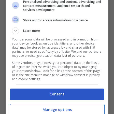
Personalised advertising and content, advertising and
inclinazione stradale che non disdegna
content measurement, audience research and
services development
percorsi su strade bianche e un fuoristrada
leggero.
Store and/or access information on a device
Learn more
Your personal data will be processed and information from
your device (cookies, unique identifiers, and other device
data) may be stored by, accessed by and shared with 319
partners, or used specifically by this site. We and our partners
may use precise geolocation data.
List of partners.
Some vendors may process your personal data on the basis
of legitimate interest, which you can object to by managing
your options below. Look for a link at the bottom of this page
or in the site menu to manage or withdraw consent in privacy
and cookie settings.
Consent
Manage options