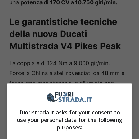
una
potenza di 170 CV a 10.750 giri/min.
Le garantistiche tecniche
della nuova Ducati
Multistrada V4 Pikes Peak
La coppia è di 124 Nm a 9.000 gir/min.
Forcella Öhlins a steli rovesciati da 48 mm e
forcellone monobraccio in alluminio con
monoammortizzatore Öhlins TTX36,
ingegneria premium per la regina delle
fuoristrada.it asks for your consent to
crossover italiane. Anima anche racing, ma
use your personal data for the following
con una comodità da turistica per il pilota e il
purposes:
passeggero. Una dual sport con una