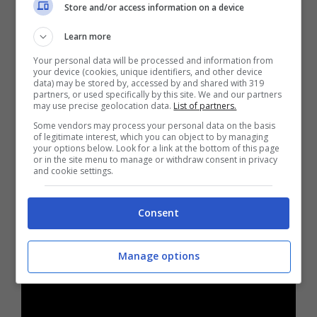
Store and/or access information on a device
sono diversi. Honda guida con 31.677 unità,
Learn more
Yamaha 22.485, BMW 14.591, Kawasaki 11.101
Your personal data will be processed and information from
e Triumph 8.583, ma la Francia è un forte
your device (cookies, unique identifiers, and other device
data) may be stored by, accessed by and shared with 319
segnale di come il mercato cambi alla velocità
partners, or used specifically by this site. We and our partners
may use precise geolocation data.
List of partners.
della luce, e non è solo una questione di
Some vendors may process your personal data on the basis
prezzi.
of legitimate interest, which you can object to by managing
your options below. Look for a link at the bottom of this page
or in the site menu to manage or withdraw consent in privacy
and cookie settings.
Consent
Manage options