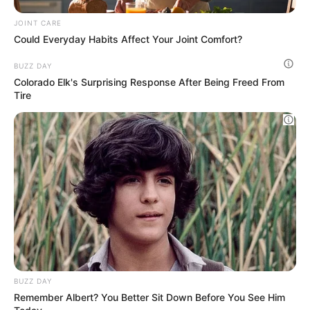
c.d.s., nonché a quelli radiati per
esportazione ai sensi dell’articolo 103 c.d.s.
La concessione, poi, si estenderà anche agli
esemplari radiati per ritiro su area privata
prima del 26 aprile 2006, ai veicoli demoliti
secondo la legislazione precedente entro il 30
giugno 1998 – ma saranno esclusi quelli con
contributi statali alla rottamazione – e ai
veicoli mai dismessi e richiedenti la
reimmatricolazione con targa storica. Ma non
solo.
Perché la targa storica potrà essere rilasciata