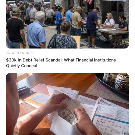
Targhe storiche, via libera
alla sperimentazione
Il
Decreto targhe storiche
, infatti, è
finalmente diventato operativo a tutti gli
effetti. Il giorno di entrata in vigore è stato
fissato dalla Motorizzazione per il 25
novembre. Dal 27 novembre 2023 – fino al 5
gennaio 2024 – è partita la prima fase di
sperimentazione, possibile con l’ausilio di un
numero ristretto di operatori professionali.
Inoltre a partire dall’8 gennaio 2024, le