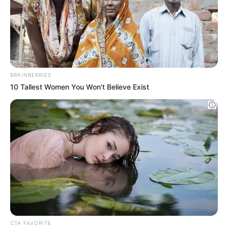
Bollywood’s Boldest Dance Scenes Still
Trending
BRAINBERRIES
Remember Them? These '90s Couples
Defined An Era—See The Complete List
BRAINBERRIES