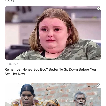
anche agli autoveicoli, ai motoveicoli e alle
macchine agricole mai cessati dalla
circolazione e ancora muniti di targa originale
rilasciata in Italia, ma che l’hanno s
marrita,
distrutta o deteriorata
diventando così una
copia ufficiale a tutti gli effetti.