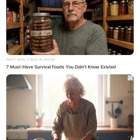
Si stima, inoltre, che su 40,2 milioni di auto in
circolazione, 10 milioni hanno più di 20 anni
d’età. Le
targhe storiche, però, non saranno
assegnate a tutti
. Ad essere coinvolte nel
decreto saranno quei veicoli già immatricolati
in Italia e radiati d’ufficio secondo l’articolo 96