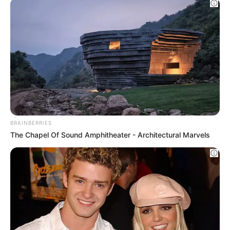
The Way You Sit Could Expose Your True
Personality
BRAINBERRIES
She Spent A Fortune To Look Like A Modern-
Day Barbie
BRAINBERRIES