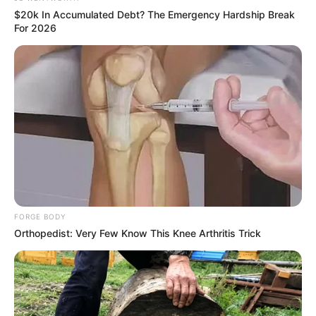
The Seeds Navy SEALs Stockpiles For
Emergencies
NAVY SEAL'S BUG IN GUIDE
How To Draw Power From Dead Batteries…
NAVY SEAL'S BUG IN GUIDE