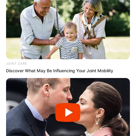
Le leccate dei cani non sono amore: ecco
cosa significano davvero
BUZZDAY
Aiuta una leonessa a partorire: poi accade
l’impensabile
BUZZDAY