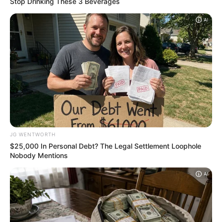
If You Owe $20,000 Across 4 Credit Cards,
Stop Sending 4 Separate Checks
JG WENTWORTH
Surgeons: This Simple Method Ends Joint
Pain & Arthritis! Try It!
FORGE BODY