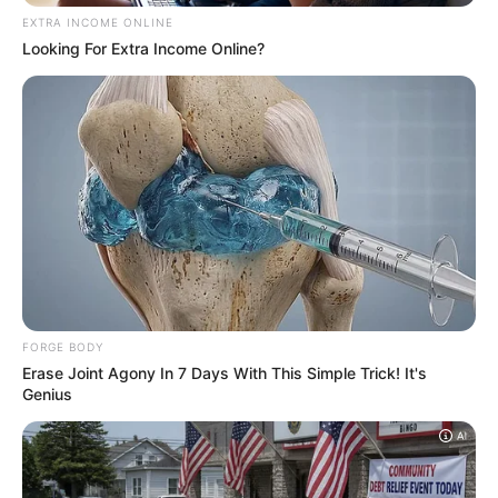
molteplici. Per qualcuno c’è una motivazione
puramente estetica, per altri l’interesse è
collezionistico, per altri ancora la volontà di
mantenere il veicolo più fedele possibile
all’originale. Per tutti, adesso, è arrivato un
decreto che è pronto a rivoluzionare il
settore.