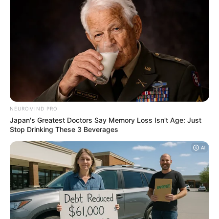
The 10 Most Stunning Women From Lebanon
- Who Is Your Favorite?
BRAINBERRIES
Who Will Be the Next James Bond? Here's
What We Know So Far
BRAINBERRIES