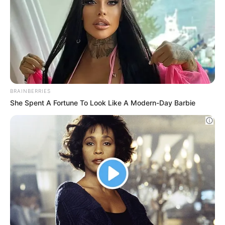
This Woman Chose To Live Like A Horse
BRAINBERRIES
Meet The 6 Legendary Child Actors Who
Became Real Life Criminals
BRAINBERRIES