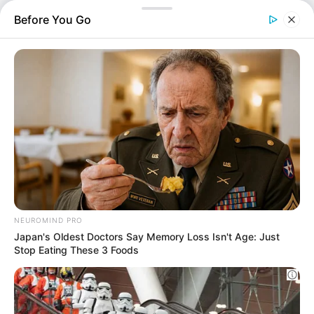
svelato
Dicembre 6, 2023
di
Matteo Vana
Un nuovo decreto è pronto a rivoluzionare
tutto: ecco cosa cambia e quali sono le
novità principali previste
In Italia sono tantissimi gli appassionati di
auto storiche
; queste vetture, infatti, stanno
diventando sempre più popolari grazie alla
riscoperta dei grandi classici vintage. La
possibilità di riavere la
targa originale
con cui
l’auto, la moto o il mezzo agricolo era stato
immatricolato per la prima volta è una