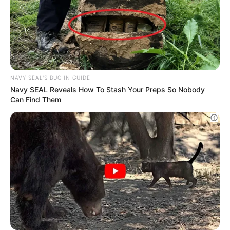
Navy SEAL: How To Prevent Looters From
Breaking Into Your Home
NAVY SEAL'S BUG IN GUIDE
I sorprendenti benefici del pediluvio all'aceto!
BUZZDAY