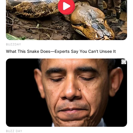
Porta segreta in montagna: la scoperta è
incredibile!
BUZZDAY
Guatemala Dental
GUATEMALA DENTAL