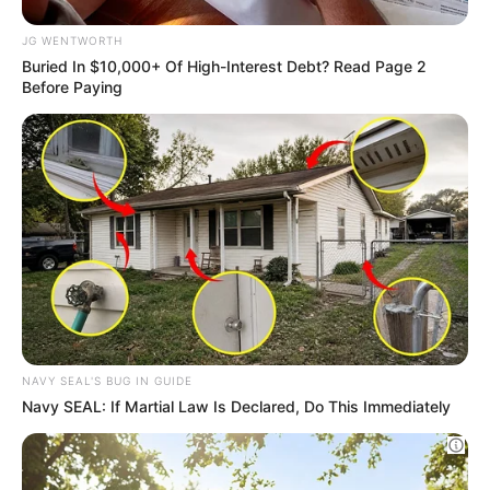
procedure entreranno nel vivo dell’attività e
saranno gestite non solo dagli Sportelli
Telematici dell’Automobilista privati, ma anche
dagli uffici della Motorizzazione Civile, per
l’immatricolazione e la reimmatricolazione dei
veicoli di rilevanza storica e collezionistica
non soggetti all’obbligo di registrazione
presso il PRA.