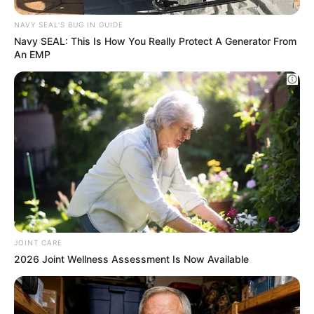
Targhe auto – Fuoristrada.it
Una novità che coinvolge un numero
importante di appassionati e collezionisti. Le
stime, infatti, dicono che in Italia ci sono
circa 4,3 milioni di auto storiche
, di cui
388.000 nella lista di salvaguardia ACI. Un
numero decisamente rilevante che genera un
valore complessivo di 104 miliardi di euro.