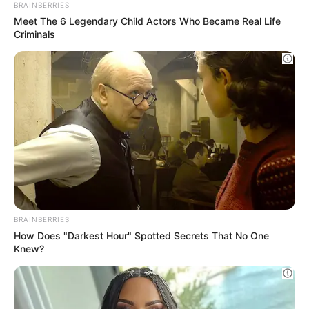
The Chapel Of Sound Amphitheater -
Architectural Marvels
BRAINBERRIES
Enter A World Of Weirdness: 8 Horror Movies
Where Nobody Dies
BRAINBERRIES