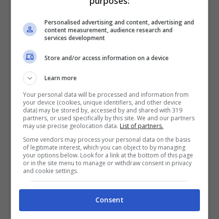
purposes:
sbarcare in Italia
conquistare l’Italia
(Omoda press –
Personalised advertising and content, advertising and
(Omoda press –
content measurement, audience research and
Fuoristrada.it)
services development
Fuoristrada.it)
Store and/or access information on a device
Il brand cinese, già partner dell’italiana DR
Learn more
Automobiles, si appresta quindi a l
anciare sul
Your personal data will be processed and information from
your device (cookies, unique identifiers, and other device
mercato italiano un SUV crossover
che è già
data) may be stored by, accessed by and shared with 319
partners, or used specifically by this site. We and our partners
presente in altri 14 Paesi, e che soltanto lo
may use precise geolocation data.
List of partners.
scorso luglio ha superato le 15.000 nuove
Some vendors may process your personal data on the basis
of legitimate interest, which you can object to by managing
immatricolazioni, segnando un incremento
your options below. Look for a link at the bottom of this page
or in the site menu to manage or withdraw consent in privacy
delle vendite del +10,73% rispetto al mese
and cookie settings.
precedente. L’obiettivo è di essere presenti in
30 paesi europei, grazie a nove filiali
Consent
nazionali. Le prime saranno quella italiana e