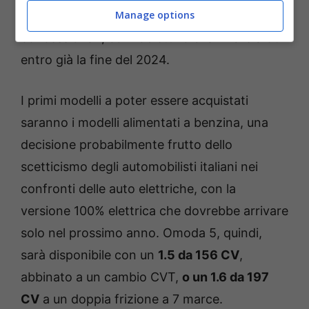
Manage options
spagnola: nel nostro Paese si partirà con 14
concessionari, con l’obiettivo di arrivare a 80
entro già la fine del 2024.
I primi modelli a poter essere acquistati
saranno i modelli alimentati a benzina, una
decisione probabilmente frutto dello
scetticismo degli automobilisti italiani nei
confronti delle auto elettriche, con la
versione 100% elettrica che dovrebbe arrivare
solo nel prossimo anno. Omoda 5, quindi,
sarà disponibile con un
1.5 da 156 CV
,
abbinato a un cambio CVT,
o un 1.6 da 197
CV
a un doppia frizione a 7 marce.