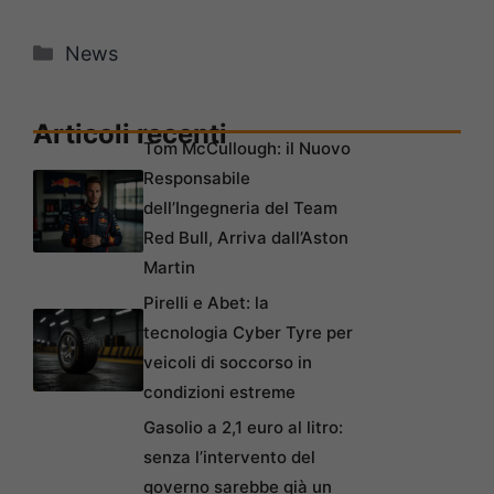
Categorie
News
Articoli recenti
Tom McCullough: il Nuovo
Responsabile
dell’Ingegneria del Team
Red Bull, Arriva dall’Aston
Martin
Pirelli e Abet: la
tecnologia Cyber Tyre per
veicoli di soccorso in
condizioni estreme
Gasolio a 2,1 euro al litro:
senza l’intervento del
governo sarebbe già un