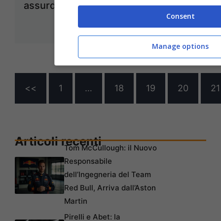
assurdi
Consent
Aprile 12, 2023
Manage options
<<
1
…
18
19
20
21
Articoli recenti
Tom McCullough: il Nuovo
Responsabile
dell’Ingegneria del Team
Red Bull, Arriva dall’Aston
Martin
Pirelli e Abet: la