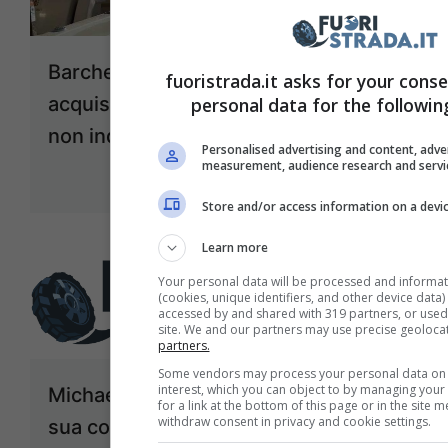
Barche elettriche, le migliori da
fuoristrada.it asks for your cons
acquistare nel 2023: sono belle e
personal data for the followin
non inquinano
Personalised advertising and content, adve
measurement, audience research and serv
Aprile 14, 2023
Store and/or access information on a devi
Learn more
Your personal data will be processed and informat
(cookies, unique identifiers, and other device data
accessed by and shared with 319 partners, or used s
site. We and our partners may use precise geoloca
partners.
Some vendors may process your personal data on t
interest, which you can object to by managing your
Michael Schumacher, chi conosce la
for a link at the bottom of this page or in the site
withdraw consent in privacy and cookie settings.
sua collezione di auto? Modelli