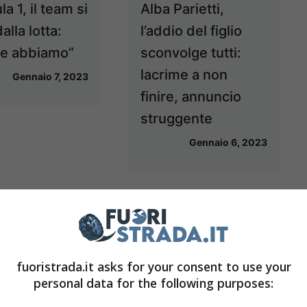
a 1, il team si
Alba Parietti,
dalla lotta:
l’addio del figlio
le abbiamo”
sconvolge tutti:
lacrime a non
Gennaio 7, 2023
finire, annuncio
struggente
Gennaio 6, 2023
fuoristrada.it asks for your consent to use your
personal data for the following purposes: