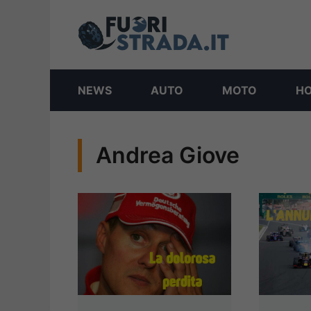
Vai
al
contenuto
NEWS
AUTO
MOTO
H
Andrea Giove