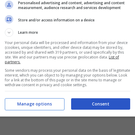
Personalised advertising and content, advertising and content
a 1, l’accusa
Multa pesante se
measurement, audience research and services development
stappen è
ascolti la musica in
Store and/or access information on a device
tissima: “Ha
auto: a quanto
Learn more
o”
ammonta e cosa
Your personal data will be processed and information from your device
fare per evitare la
Dicembre 30, 2022
(cookies, unique identifiers, and other device data) may be stored by,
accessed by and shared with 319 partners, or used specifically by this
sanzione
site. We and our partners may use precise geolocation data.
List of
partners.
Dicembre 21, 2022
Some vendors may process your personal data on the basis of legitimate
interest, which you can object to by managing your options below. Look
for a link at the bottom of this page or in the site menu to manage or
withdraw consent in privacy and cookie settings.
Manage options
Consent