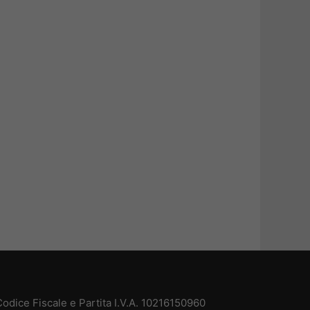
odice Fiscale e Partita I.V.A. 10216150960