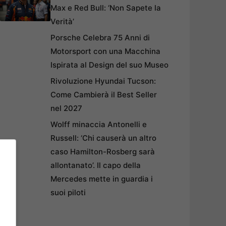
Max e Red Bull: ‘Non Sapete la
Verità’
Porsche Celebra 75 Anni di
Motorsport con una Macchina
Ispirata al Design del suo Museo
Rivoluzione Hyundai Tucson:
Come Cambierà il Best Seller
nel 2027
Wolff minaccia Antonelli e
Russell: ‘Chi causerà un altro
caso Hamilton-Rosberg sarà
allontanato’. Il capo della
Mercedes mette in guardia i
suoi piloti