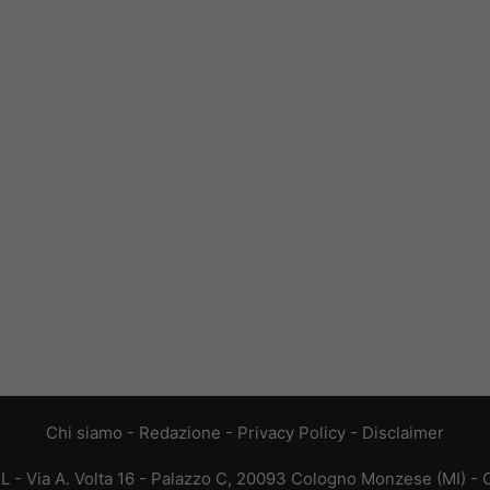
Chi siamo
-
Redazione
-
Privacy Policy
-
Disclaimer
L - Via A. Volta 16 - Palazzo C, 20093 Cologno Monzese (MI) - C