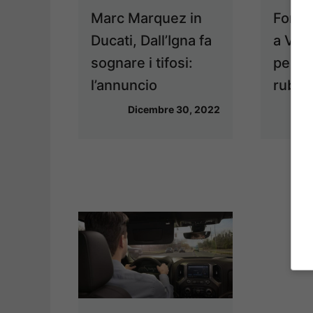
Marc Marquez in
Formul
Ducati, Dall’Igna fa
a Ver
sognare i tifosi:
pesan
l’annuncio
rubat
Dicembre 30, 2022