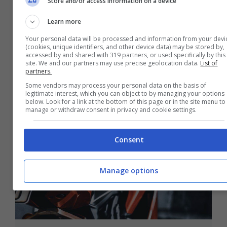
Store and/or access information on a device
due ruote: scatta il richiamo, c’è di
Learn more
mezzo una sostanza tossica
Your personal data will be processed and information from your devi
Agosto 28, 2025
(cookies, unique identifiers, and other device data) may be stored by,
accessed by and shared with 319 partners, or used specifically by this
site. We and our partners may use precise geolocation data.
List of
partners.
Some vendors may process your personal data on the basis of
legitimate interest, which you can object to by managing your options
below. Look for a link at the bottom of this page or in the site menu to
manage or withdraw consent in privacy and cookie settings.
Consent
Manage options