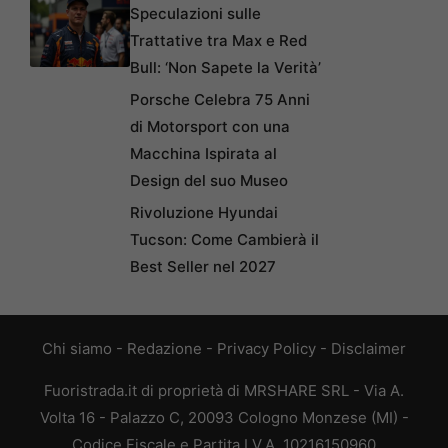
Speculazioni sulle
Trattative tra Max e Red
Bull: ‘Non Sapete la Verità’
Porsche Celebra 75 Anni
di Motorsport con una
Macchina Ispirata al
Design del suo Museo
Rivoluzione Hyundai
Tucson: Come Cambierà il
Best Seller nel 2027
Chi siamo
-
Redazione
-
Privacy Policy
-
Disclaimer
Fuoristrada.it di proprietà di MRSHARE SRL - Via A.
Volta 16 - Palazzo C, 20093 Cologno Monzese (MI) -
Codice Fiscale e Partita I.V.A. 10216150960