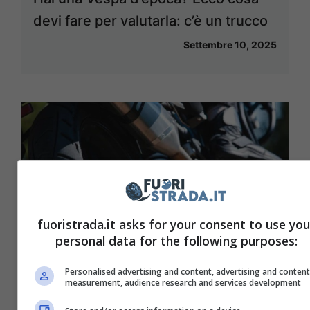
devi fare per valutarla: c’è un trucco
Settembre 10, 2025
fuoristrada.it asks for your consent to use you
personal data for the following purposes:
Personalised advertising and content, advertising and conten
measurement, audience research and services development
Grave problema nel mondo delle