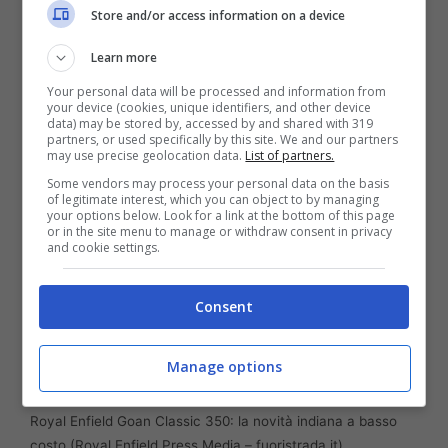
sia possibile lo dimostra la
Royal Enfield
Store and/or access information on a device
Goan Classic 350
, una moto che si presenta
Learn more
con il più classico stile bobber che
tanto
Your personal data will be processed and information from
piace a molti biker.
your device (cookies, unique identifiers, and other device
data) may be stored by, accessed by and shared with 319
partners, or used specifically by this site. We and our partners
may use precise geolocation data.
List of partners.
Some vendors may process your personal data on the basis
of legitimate interest, which you can object to by managing
your options below. Look for a link at the bottom of this page
or in the site menu to manage or withdraw consent in privacy
and cookie settings.
Consent
Manage options
Royal Enfield Goan Classic 350: la novità indiana a basso
costo (Royal Enfield Press Media – fuoristrada.it)