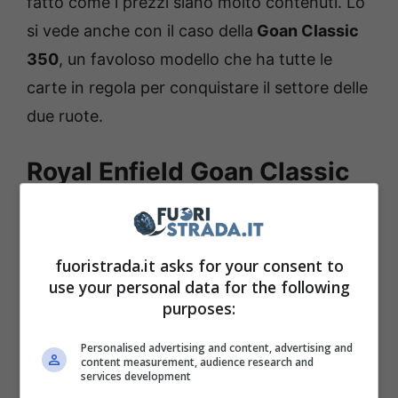
fatto come i prezzi siano molto contenuti. Lo
si vede anche con il caso della
Goan Classic
350
, un favoloso modello che ha tutte le
carte in regola per conquistare il settore delle
due ruote.
Royal Enfield Goan Classic
350: la novità indiana a
basso costo
fuoristrada.it asks for your consent to
use your personal data for the following
Chi lo ha detto che per poter dare vita a una
purposes:
custom di eccellente caratura sia necessario
puntare molto sul motore e sulla potenza in
Personalised advertising and content, advertising and
content measurement, audience research and
termini di cavalli. A spiegare come tutto ciò
services development