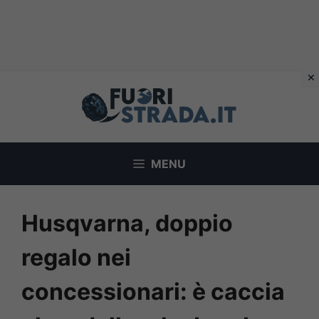
Vai
al
contenuto
MENU
Husqvarna, doppio
regalo nei
concessionari: è caccia