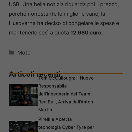
USB. Una bella notizia riguarda poi il prezzo,
perché nonostante le migliorie varie, la
Husqvarna ha deciso di congelare le spese e
mantenerle così a quota
12.980 euro.
Categorie
Moto
Articoli recenti
Tom McCullough: il Nuovo
Responsabile
dell’Ingegneria del Team
Red Bull, Arriva dall’Aston
Martin
Pirelli e Abet: la
tecnologia Cyber Tyre per