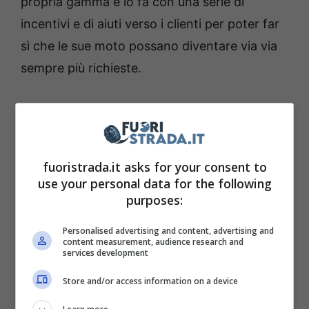
propria gamma e lo fa con una serie di
incentivi e di aiuti verso i clienti per poter far
sì che le sue moto possano diventare via via
sempre più richieste.
Husqvarna Enduro 701 e
701 Supermoto: che
occasione pazzesca
fuoristrada.it asks for your consent to
use your personal data for the following
purposes:
Con la
Husqvarna si sa di avere tra le mani
delle moto
di indubbio valore come la
Enduro
Personalised advertising and content, advertising and
content measurement, audience research and
701 e la 701 Supermoto
. Siamo di fronte a
services development
due modelli che da un punto di vista
Store and/or access information on a device
strutturale presentano la medesima base, ma