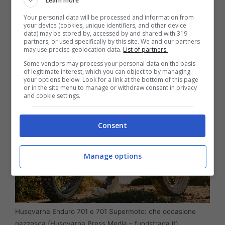
Learn more
le due hanno impostazioni ben differenti, con
Your personal data will be processed and information from
la prima che infatti monta delle ruote da 21 e
your device (cookies, unique identifiers, and other device
data) may be stored by, accessed by and shared with 319
da 18 pollici, mentre la seconda sfrutta
partners, or used specifically by this site. We and our partners
may use precise geolocation data.
List of partners.
varianti da 17.
Some vendors may process your personal data on the basis
of legitimate interest, which you can object to by managing
your options below. Look for a link at the bottom of this page
or in the site menu to manage or withdraw consent in privacy
and cookie settings.
Consent
Manage options
Husqvarna Enduro 701 e 701 Supermoto: che occasione
pazzesca (Husqvarna Press Media – fuoristrada.it)