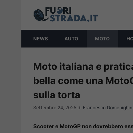
Vai
al
contenuto
NEWS
AUTO
MOTO
H
Moto italiana e prati
bella come una MotoGP
sulla torta
Settembre 24, 2025
di
Francesco Domenighin
Scooter e MotoGP non dovrebbero esse