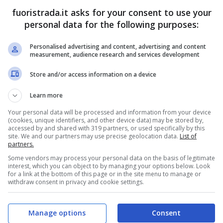
fuoristrada.it asks for your consent to use your
personal data for the following purposes:
 dovuto fare a meno per quasi tutta la stagione
artin. L’iberico sta cercando di rientrare in
Personalised advertising and content, advertising and content
measurement, audience research and services development
zzecchi
sta dando vita a una straordinaria
Store and/or access information on a device
l secondo posto iridato di Bagnaia. La
Aprilia
are alla luce delle due ruote eccezionali.
Learn more
Your personal data will be processed and information from your device
o scooter da MotoGP
(cookies, unique identifiers, and other device data) may be stored by,
accessed by and shared with 319 partners, or used specifically by this
site. We and our partners may use precise geolocation data.
List of
partners.
ile anche dare alla luce uno scooter di indubbio
Some vendors may process your personal data on the basis of legitimate
interest, which you can object to by managing your options below. Look
a in pieno stile MotoGP. Un risultato eccezionale
for a link at the bottom of this page or in the site menu to manage or
withdraw consent in privacy and cookie settings.
 casa veneta, con il modello
SR GT Replica
che
m, una larghezza da 77 cm e un’altezza della
Manage options
Consent