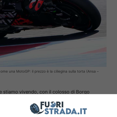
ome una MotoGP: il prezzo è la ciliegina sulla torta (Ansa –
he stiamo vivendo, con il colosso di Borgo
vali. Marquez infatti ha dimostrato di saper
a moto, ma ormai è evidente come ci sia anche la
 e, magari già dal prossimo anno, il Mondiale.