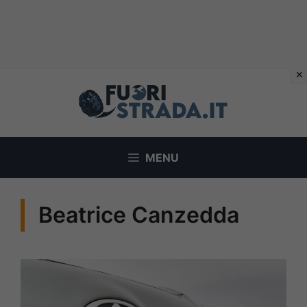
Vai
al
contenuto
MENU
Beatrice Canzedda