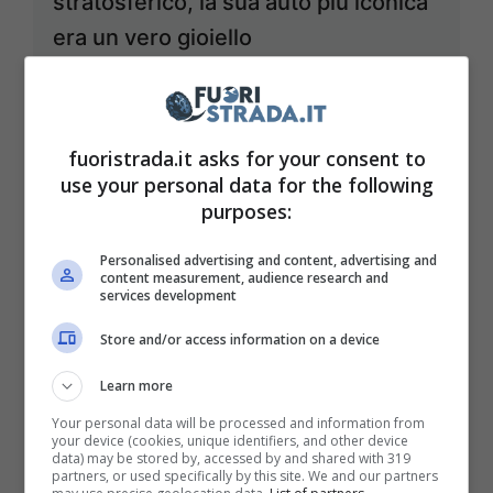
stratosferico, la sua auto più iconica
era un vero gioiello
Luglio 27, 2023
fuoristrada.it asks for your consent to
use your personal data for the following
purposes:
Personalised advertising and content, advertising and
content measurement, audience research and
services development
Store and/or access information on a device
Learn more
Your personal data will be processed and information from
your device (cookies, unique identifiers, and other device
data) may be stored by, accessed by and shared with 319
partners, or used specifically by this site. We and our partners
Alfa Romeo B-Suv, il prezzo mette