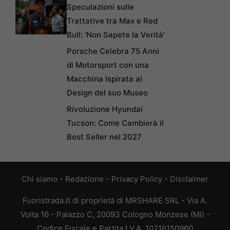
Speculazioni sulle
Trattative tra Max e Red
Bull: ‘Non Sapete la Verità’
Porsche Celebra 75 Anni
di Motorsport con una
Macchina Ispirata al
Design del suo Museo
Rivoluzione Hyundai
Tucson: Come Cambierà il
Best Seller nel 2027
Chi siamo
-
Redazione
-
Privacy Policy
-
Disclaimer
Fuoristrada.it di proprietà di MRSHARE SRL - Via A.
Volta 16 - Palazzo C, 20093 Cologno Monzese (MI) -
Codice Fiscale e Partita I.V.A. 10216150960