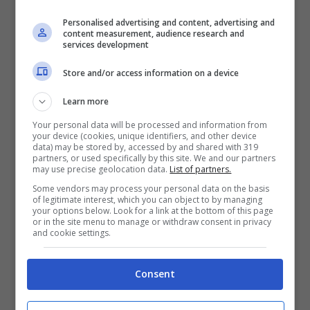
passo.
Daniel Ricciardo e Liam Lawson
Personalised advertising and content, advertising and
sperano di poter salire su questa vettura nel
content measurement, audience research and
services development
2025
, ma è chiaro che Checo farà di tutto
Store and/or access information on a device
per evitare che ciò accada. A tal proposito, si
è
espresso il team principal
Christian Horner
,
Learn more
che ha voluto caricare il suo pilota in chiave
Your personal data will be processed and information from
your device (cookies, unique identifiers, and other device
2024.
data) may be stored by, accessed by and shared with 319
partners, or used specifically by this site. We and our partners
may use precise geolocation data.
List of partners.
Some vendors may process your personal data on the basis
of legitimate interest, which you can object to by managing
your options below. Look for a link at the bottom of this page
or in the site menu to manage or withdraw consent in privacy
and cookie settings.
Consent