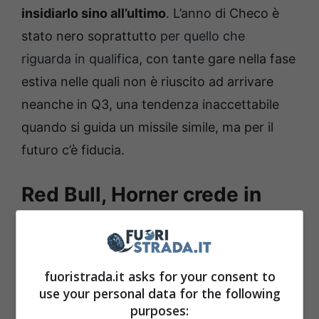
insidiarlo sino all’ultimo
. L’anno di Checo è
stato nero soprattutto
per quello che
riguarda in qualifica
, con tante gare nella fase
estiva nelle quali non è riuscito ad arrivare
neanche in Q3, una tendenza inaccettabile
quando si guida un missile simile, ma per il
futuro c’è fiducia.
Red Bull, Horner crede in
Perez per il prossimo anno
Il 2024 potrebbe essere l’ultimo anno di
fuoristrada.it asks for your consent to
Sergio Perez
in
Red Bull
, a meno che da
use your personal data for the following
parte sua non arrivi un netto cambio di
purposes: