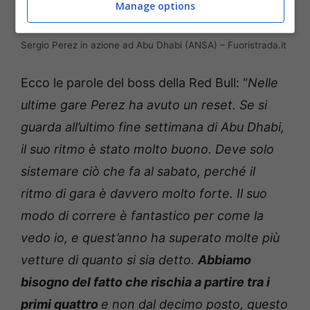
Manage options
Sergio Perez in azione ad Abu Dhabi (ANSA) – Fuoristrada.it
Ecco le parole del boss della Red Bull: “
Nelle
ultime gare Perez ha avuto un reset. Se si
guarda all’ultimo fine settimana di Abu Dhabi,
il suo ritmo è stato molto buono. Deve solo
sistemare ciò che fa al sabato, perché il
ritmo di gara è davvero molto forte. Il suo
modo di correre è fantastico per come la
vedo io, e quest’anno ha superato molte più
vetture di quanto si sia detto.
Abbiamo
bisogno del fatto che rischia a partire tra i
primi quattro
e non dal decimo posto, questo