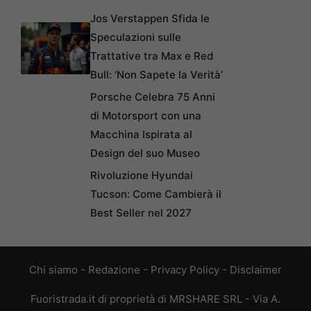
Jos Verstappen Sfida le
Speculazioni sulle
Trattative tra Max e Red
Bull: ‘Non Sapete la Verità’
Porsche Celebra 75 Anni
di Motorsport con una
Macchina Ispirata al
Design del suo Museo
Rivoluzione Hyundai
Tucson: Come Cambierà il
Best Seller nel 2027
Chi siamo
-
Redazione
-
Privacy Policy
-
Disclaimer
Fuoristrada.it di proprietà di MRSHARE SRL - Via A.