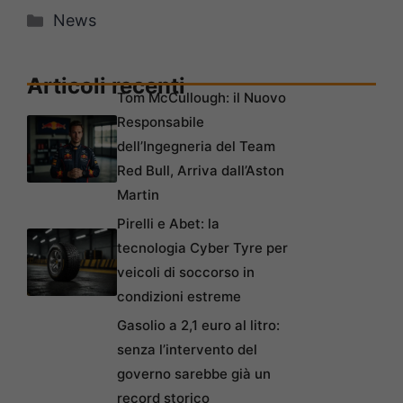
Categorie
News
Articoli recenti
Tom McCullough: il Nuovo
Responsabile
dell’Ingegneria del Team
Red Bull, Arriva dall’Aston
Martin
Pirelli e Abet: la
tecnologia Cyber Tyre per
veicoli di soccorso in
condizioni estreme
Gasolio a 2,1 euro al litro:
senza l’intervento del
governo sarebbe già un
record storico