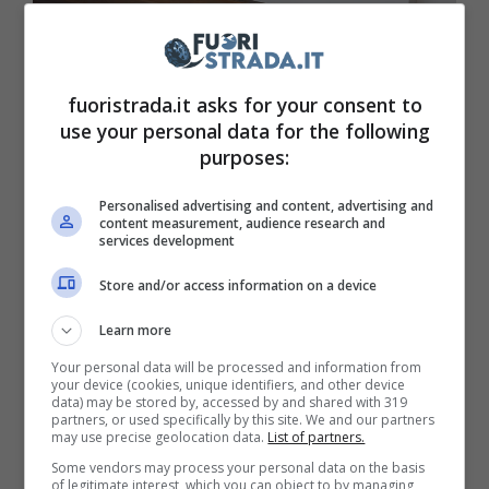
fuoristrada.it asks for your consent to
use your personal data for the following
purposes:
Personalised advertising and content, advertising and
content measurement, audience research and
services development
Ferrari 812 Competizione che gioiello (Ferrari) –
Fuoristrada.it
Store and/or access information on a device
Learn more
C’è da dire che ormai siamo nel 2023, e,
Your personal data will be processed and information from
dunque, si tratta di un anniversario arrivato in
your device (cookies, unique identifiers, and other device
data) may be stored by, accessed by and shared with 319
ritardo, ma ciò non cambia la sostanza.
partners, or used specifically by this site. We and our partners
may use precise geolocation data.
List of partners.
Infatti, la 812 Competizione in versione
Some vendors may process your personal data on the basis
rosso-blu è davvero strepitosa nelle sue linee,
of legitimate interest, which you can object to by managing