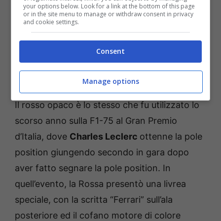
your options below. Look for a link at the bottom of this page
come potrete vedere da questa immagine.
or in the site menu to manage or withdraw consent in privacy
and cookie settings.
Sulla parte posteriore è ben presente il logo
dei 75 anni scritto in bianco, sopra una linea
Consent
nera che aggiunge quel tocco di eleganza alla
vettura.
Manage options
Il rosso opaco è lo stesso che fu utilizzato lo
scorso anno sulla F1-75 al Gran Premio
d’Italia, dove
Charles Leclerc
ottenne la pole
position giungendo secondo in gara dopo
aver fatto segnare la pole position. In
quell’evento, la Rossa presentò una livrea
speciale, con la scritta “Ferrari” sull’ala
posteriore ed il cofano motore di colore