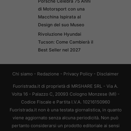
Porsche Celebra 75 Anni
di Motorsport con una
Macchina Ispirata al
Design del suo Museo
Rivoluzione Hyundai
Tucson: Come Cambierà il
Best Seller nel 2027
Chi siamo
-
Redazione
-
Privacy Policy
-
Disclaimer
Fuoristrada.it di proprietà di MRSHARE SRL - Via A.
Volta 16 - Palazzo C, 20093 Cologno Monzese (MI) -
Codice Fiscale e Partita I.V.A. 10216150960
Fuoristrada.it non è una testata giornalistica, in quanto
viene aggiornato senza alcuna periodicità. Non può
pertanto considerarsi un prodotto editoriale ai sensi