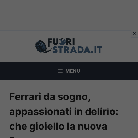
Vai
al
contenuto
MENU
Ferrari da sogno,
appassionati in delirio:
che gioiello la nuova