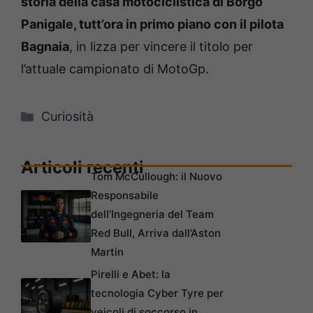
storia della casa motociclistica di Borgo
Panigale, tutt’ora in primo piano con il pilota
Bagnaia
, in lizza per vincere il titolo per
l’attuale campionato di MotoGp.
Categorie
Curiosità
Articoli recenti
Tom McCullough: il Nuovo
Responsabile
dell’Ingegneria del Team
Red Bull, Arriva dall’Aston
Martin
Pirelli e Abet: la
tecnologia Cyber Tyre per
veicoli di soccorso in