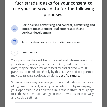
fuoristrada.it asks for your consent to
La storia del motociclismo
use your personal data for the following
purposes:
fino ad oggi
Personalised advertising and content, advertising and
content measurement, audience research and
Vi sono anche alcune fonti che affermano di
services development
aver registrato una gara antecedente al 1891,
Store and/or access information on a device
ossia quella di Parigi nel 1887. Insomma, la
Learn more
Belle Epoque
si è basata anche su questo
Your personal data will be processed and information from
comparto sempre in crescita. Dalla Francia è
your device (cookies, unique identifiers, and other device
data) may be stored by, accessed by and shared with 319
partita, quindi, la prima serie di iniziative
partners, or used specifically by this site. We and our partners
may use precise geolocation data.
List of partners.
relative al motociclismo. Oggi, però, sono ben
Some vendors may process your personal data on the basis
altri gli attori principali nel settore.
of legitimate interest, which you can object to by managing
your options below. Look for a link at the bottom of this page
or in the site menu to manage or withdraw consent in privacy
and cookie settings.
Si va, quindi, dalla gara di Merelle e Serpollet,
a bordo dei loro tricicli De Dion-Bouton, con