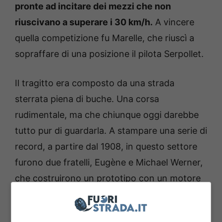
pronte ad incitare dei mezzi che non
riuscivano a superare i 30 km/h.
A vincere
quella competizione fu Marelle, che riuscì a
sopraffare di una posizione il pilota Serpollet.
Il tragitto era composto da una strada
sterrata piena di buche. Una corsa
rudimentale, ma che chiunque oggi darebbe
tutto pur di guardarla. A stampare una serie di
record, a partire dal 1908, in questo settore
furono due fratelli, Eugène e Michael Werner,
che costruirono un prototipo con un motore
anteriore da 4 Cv e che riusciva ad arrivare
fino a 40 Km/h.