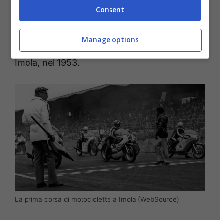
Consent
varie problematiche di partenza
e di
percorso impantanato dalla pioggia, fino ad
Manage options
arrivare alla prima corsa del Motomondiale ad
Imola, nel 1953.
La prima corsa di motociclette a Imola (WebSource)