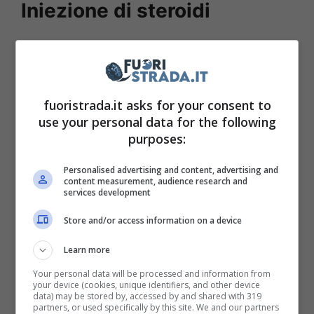
Iniezione di steroidi
Le prestazioni di questo modello che ha
subito un vero intervento per “pompare” il
suo motore
sono davvero spaventose
.
fuoristrada.it asks for your consent to
Pensate solo che l’auto originale nelle sue
use your personal data for the following
purposes:
versioni più briose arriva ad erogare 70
cavalli, potenza rispettabile per un’utilitaria
Personalised advertising and content, advertising and
content measurement, audience research and
ma non certo sufficiente per una hot hatch,
services development
come le chiamano negli Stati Uniti e nei paesi
Store and/or access information on a device
anglofoni in generale. Ecco perchè le hanno
Learn more
aggiunto…
qualche cavallo
in più.
Your personal data will be processed and information from
your device (cookies, unique identifiers, and other device
Responsabile del tuning, la britannica Gari
data) may be stored by, accessed by and shared with 319
partners, or used specifically by this site. We and our partners