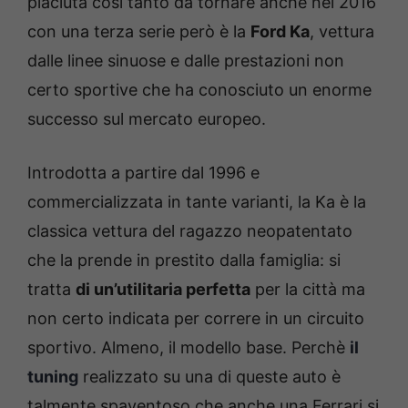
piaciuta così tanto da tornare anche nel 2016
con una terza serie però è la
Ford Ka
, vettura
dalle linee sinuose e dalle prestazioni non
certo sportive che ha conosciuto un enorme
successo sul mercato europeo.
Introdotta a partire dal 1996 e
commercializzata in tante varianti, la Ka è la
classica vettura del ragazzo neopatentato
che la prende in prestito dalla famiglia: si
tratta
di un’utilitaria perfetta
per la città ma
non certo indicata per correre in un circuito
sportivo. Almeno, il modello base. Perchè
il
tuning
realizzato su una di queste auto è
talmente spaventoso che anche una Ferrari si