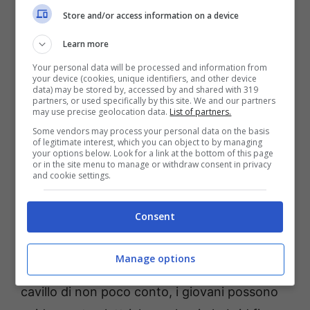
alcolemico non superiore a 0,5 grammi al
Store and/or access information on a device
litro. Per i minori di 21 anni, il limite è
Learn more
praticamente zero. In caso contrario, le
Your personal data will be processed and information from
sanzioni pure in questo caso sono esemplari:
your device (cookies, unique identifiers, and other device
data) may be stored by, accessed by and shared with 319
patente sospesa per 36 mesi, carcere fino a
partners, or used specifically by this site. We and our partners
may use precise geolocation data.
List of partners.
18 e addirittura confisca dell’auto nei casi
Some vendors may process your personal data on the basis
of legitimate interest, which you can object to by managing
peggiori in assoluto.
your options below. Look for a link at the bottom of this page
or in the site menu to manage or withdraw consent in privacy
and cookie settings.
Ma ne siamo sicuri?
Consent
Queste sono regole in generale. Ma,
evidentemente, non sempre i neopatentati
Manage options
sono chiamati a rispettarle. Grazie ad un
cavillo di non poco conto, i giovani possono