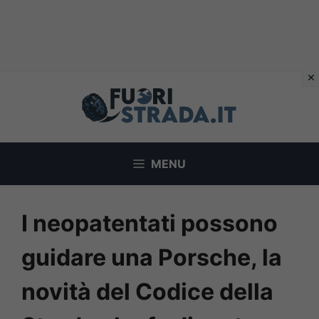
Vai
al
contenuto
MENU
I neopatentati possono
guidare una Porsche, la
novità del Codice della