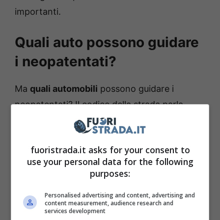
importanti.
Quali auto possono guidare
i neopatentati?
Ma
quali automobili
possono guidare i
neopatentati? Il codice della strada parla
molto chiaramente. Chi possiede la Patente
B, non può utilizzare e/o detenere un veicolo
fuoristrada.it asks for your consent to
dalla potenza uguale o superiore a 55 kW/t. In
use your personal data for the following
poche parole, 70 kW di potenza e 75 Cv.
purposes:
Personalised advertising and content, advertising and
Per i primi tre anni dal conseguimento della
content measurement, audience research and
services development
patente, si deve anche avere un tasso