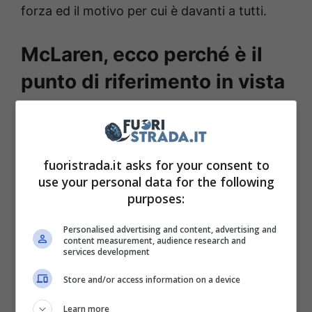
forza ed il motivo per cui è davanti a tutti.
McLaren, ecco perché è il
punto di riferimento in vista
di Melbourne
La nuova
McLaren
MCL39 è sicuramente il
fuoristrada.it asks for your consent to
punto di riferimento, anche se qualcosa su cui
use your personal data for the following
lavorare permane.
Lando
Norris
ha
purposes:
sottolineato una carenza di stabilità al
Personalised advertising and content, advertising and
posteriore dopo la prima giornata di test,
content measurement, audience research and
services development
mentre la
Red Bull
ha commentato la
sospensione anteriore affermando che la
Store and/or access information on a device
soluzione è molto interessante, ma presenta
Learn more