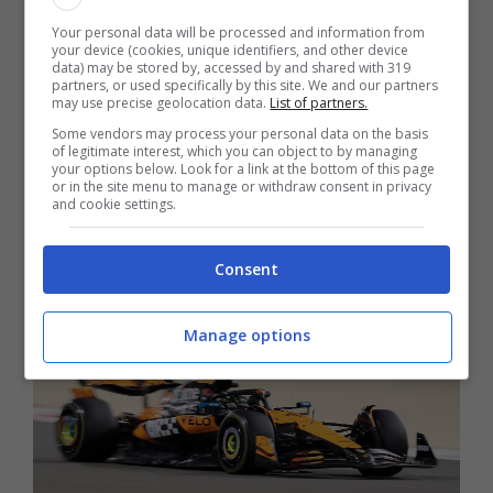
dei rischi.
Uno dei passi in avanti più
Your personal data will be processed and information from
your device (cookies, unique identifiers, and other device
importanti è il sostanziale equilibrio che la
data) may be stored by, accessed by and shared with 319
partners, or used specifically by this site. We and our partners
vettura di Woking ha mostrato con
may use precise geolocation data.
List of partners.
temperature diverse
, dimostrando di aver
Some vendors may process your personal data on the basis
of legitimate interest, which you can object to by managing
fatto dei progressi con più caldo, aspetto che
your options below. Look for a link at the bottom of this page
or in the site menu to manage or withdraw consent in privacy
limitava la vecchia monoposto lo scorso
and cookie settings.
anno.
Consent
Manage options