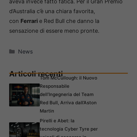
aveva invece fatto fatica. Per il Gran Premio
d’Australia c’è una chiara favorita,
con
Ferrari
e Red Bull che danno la
sensazione di essere meno pronte.
Categorie
News
Articoli recenti
Tom McCullough: il Nuovo
Responsabile
dell’Ingegneria del Team
Red Bull, Arriva dall’Aston
Martin
Pirelli e Abet: la
tecnologia Cyber Tyre per