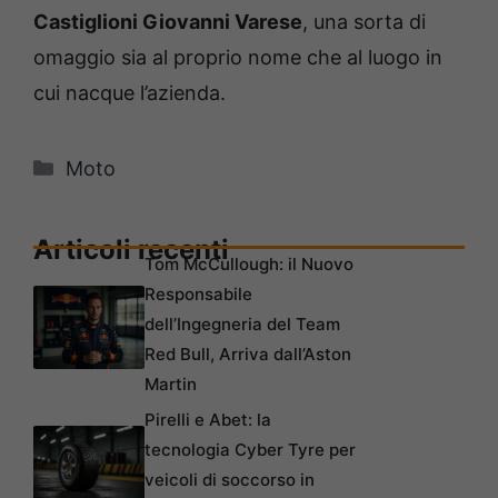
Castiglioni Giovanni Varese
, una sorta di
omaggio sia al proprio nome che al luogo in
cui nacque l’azienda.
Categorie
Moto
Articoli recenti
Tom McCullough: il Nuovo
Responsabile
dell’Ingegneria del Team
Red Bull, Arriva dall’Aston
Martin
Pirelli e Abet: la
tecnologia Cyber Tyre per
veicoli di soccorso in