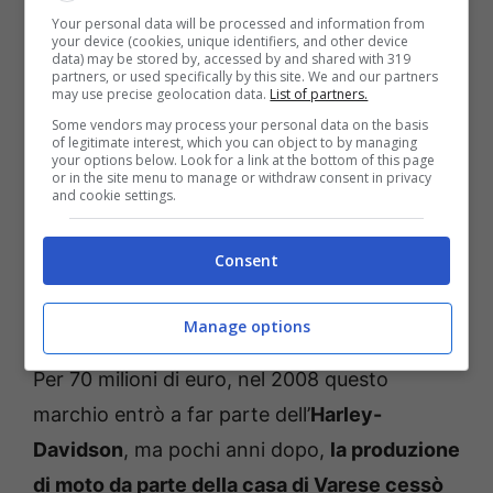
Your personal data will be processed and information from
your device (cookies, unique identifiers, and other device
data) may be stored by, accessed by and shared with 319
partners, or used specifically by this site. We and our partners
may use precise geolocation data.
List of partners.
Some vendors may process your personal data on the basis
of legitimate interest, which you can object to by managing
your options below. Look for a link at the bottom of this page
or in the site menu to manage or withdraw consent in privacy
and cookie settings.
Consent
Cagiva moto in mostra (ANSA) – Fuoristrada.it
Manage options
Per 70 milioni di euro, nel 2008 questo
marchio entrò a far parte dell’
Harley-
Davidson
, ma pochi anni dopo,
la produzione
di moto da parte della casa di Varese cessò