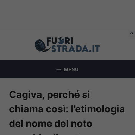
Vai
al
contenuto
MENU
Cagiva, perché si
chiama così: l’etimologia
del nome del noto