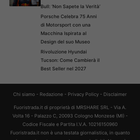
Bull: ‘Non Sapete la Verità’
Porsche Celebra 75 Anni
di Motorsport con una
Macchina Ispirata al
Design del suo Museo
Rivoluzione Hyundai
Tucson: Come Cambierà il
Best Seller nel 2027
Chi siamo
-
Redazione
-
Privacy Policy
-
Disclaimer
Fuoristrada.it di proprietà di MRSHARE SRL - Via A.
Volta 16 - Palazzo C, 20093 Cologno Monzese (MI) -
Codice Fiscale e Partita I.V.A. 10216150960
Fuoristrada.it non è una testata giornalistica, in quanto