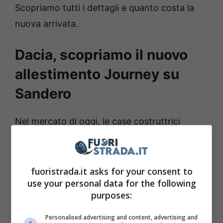
Scopriamo tutti i dettagli e quanto costa la
nuova arrivata.
Dacia, scopriamo il nuovo
allestimento Journey su
Sandero
Nel mercato di oggi, le case costruttrici
differenziano molto i loro modelli, che sono in
vendita con tanti allestimenti e
motorizzazioni.
Per la Dacia Sandero
fuoristrada.it asks for your consent to
use your personal data for the following
Streetway, ovvero la versione citycar, è
purposes:
stato appena svelato l’allestimento
Journey
,
che rispetto all’Expression viene a costare
Personalised advertising and content, advertising and