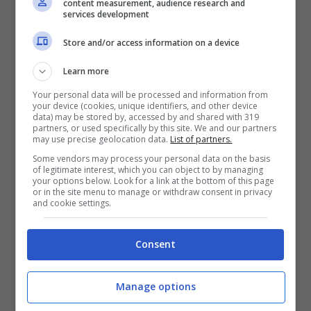
content measurement, audience research and
solamente 1.000 euro in più, ma che dà la
services development
possibilità di avere molti più comfort a
Store and/or access information on a device
disposizione. Ad esempio, abbiamo il
Learn more
climatizzatore automatico, cerchi in lega da
Your personal data will be processed and information from
16″, l’antenna shark sul tetto, il battitacco con
your device (cookies, unique identifiers, and other device
data) may be stored by, accessed by and shared with 319
la denominazione del modello, ma non è
partners, or used specifically by this site. We and our partners
may use precise geolocation data.
List of partners.
tutto.
Some vendors may process your personal data on the basis
of legitimate interest, which you can object to by managing
your options below. Look for a link at the bottom of this page
or in the site menu to manage or withdraw consent in privacy
and cookie settings.
Consent
Manage options