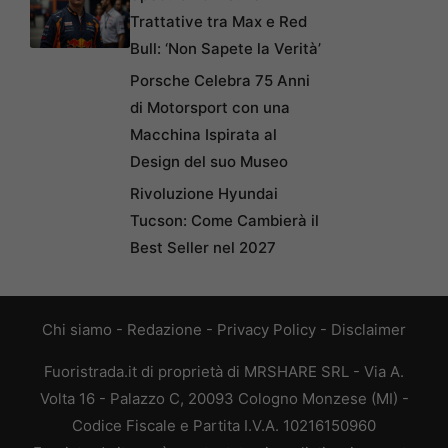
Trattative tra Max e Red
Bull: ‘Non Sapete la Verità’
Porsche Celebra 75 Anni
di Motorsport con una
Macchina Ispirata al
Design del suo Museo
Rivoluzione Hyundai
Tucson: Come Cambierà il
Best Seller nel 2027
Chi siamo
-
Redazione
-
Privacy Policy
-
Disclaimer
Fuoristrada.it di proprietà di MRSHARE SRL - Via A.
Volta 16 - Palazzo C, 20093 Cologno Monzese (MI) -
Codice Fiscale e Partita I.V.A. 10216150960