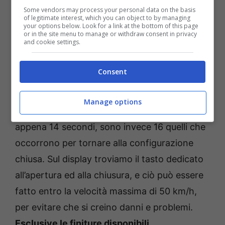
uniche portiere che permettono
l’accesso
Some vendors may process your personal data on the basis
all’abitacolo, coperto da un tetto realizzato in
of legitimate interest, which you can object to by managing
your options below. Look for a link at the bottom of this page
tessuto.
La capote è disponibile in cinque
or in the site menu to manage or withdraw consent in privacy
and cookie settings.
differenti colorazioni
, vale a dire il blue
marine, il titane grey, il greige, il granata ed il
Consent
nero.
Manage options
Per l’apertura della capote stessa ci vogliono
appena 14 secondi, sono invece 16 quelli che
occorrono per tornare alla configurazione
chiusa. Sul display troviamo il tasto dedicato
all’apertura ed alla chiusura, e ciò può essere
fatto entro la velocità massima di 50 km/h,
per evitare che si creino danni e problemi.
Esclusive le finiture disponibili