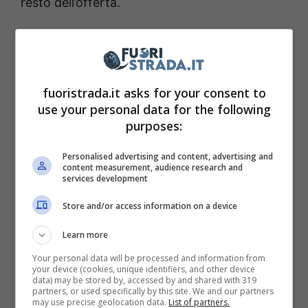
resto dell’offerta.
fuoristrada.it asks for your consent to
use your personal data for the following
purposes:
Personalised advertising and content, advertising and
content measurement, audience research and
services development
Maserati GranCabrio in mostra (Maserati) – Fuoristrada.it
Store and/or access information on a device
Learn more
Sul fronte dell’aspetto estetico, ritroviamo
Your personal data will be processed and information from
subito un cofano molto allungato, con una
your device (cookies, unique identifiers, and other device
data) may be stored by, accessed by and shared with 319
linea molto elegante ed ovviamente,
le due
partners, or used specifically by this site. We and our partners
may use precise geolocation data.
List of partners.