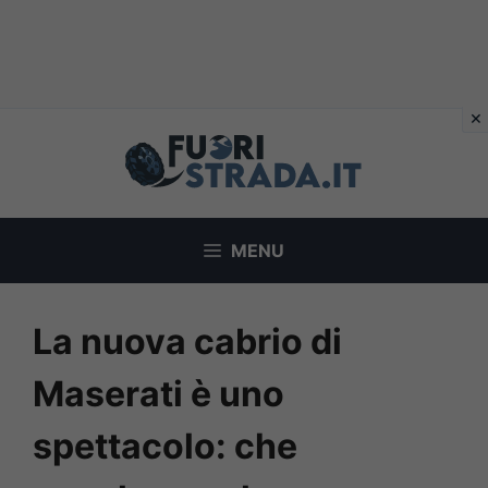
Vai
al
contenuto
MENU
La nuova cabrio di
Maserati è uno
spettacolo: che