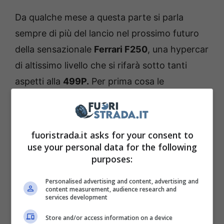
Da qualche mese a questa parte si parla
sempre di più del lancio nel prossimo futuro
della sensazionale
Ferrari F250
, una hypercar
di altissimo livello che si rifarà sotto tanti
aspetti alla
499P.
Per prima cosa le
similitudini le si potranno ammirare con le
sospensioni, con questi che saranno a
triangoli sovrapposti con la tipologia push-
fuoristrada.it asks for your consent to
rod.
use your personal data for the following
purposes:
Personalised advertising and content, advertising and
content measurement, audience research and
services development
Store and/or access information on a device