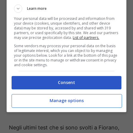
Learn more
Ferrari F250 (YouTube – fuoristrada.it)
Your personal data will be processed and information from
your device (cookies, unique identifiers, and other device
data) may be stored by, accessed by and shared with 319
partners, or used specifically by this site. We and our partners
Gli appassionati dovranno accettare il fatto
may use precise geolocation data.
List of partners.
che, con tutta probabilità, in questo
Some vendors may process your personal data on the basis
of legitimate interest, which you can object to by managing
eccezionale modello non sarà possibile
your options below. Look for a link at the bottom of this page
or in the site menu to manage or withdraw consent in privacy
ammirare ancora una volta il leggendario
and cookie settings.
motore 12 cilindri. Si tratta infatti di una quasi
assoluta certezza il fatto che si utilizzerà un 6
Consent
cilindri che avrà modo di toccare un picco
massimo che sarà in grado di superare i
1000
Manage options
cavalli.
Negli ultimi test che si sono svolti a Fiorano,