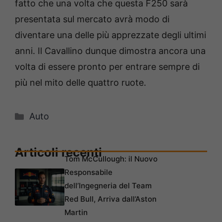
fatto che una volta che questa F250 sarà
presentata sul mercato avrà modo di
diventare una delle più apprezzate degli ultimi
anni. Il Cavallino dunque dimostra ancora una
volta di essere pronto per entrare sempre di
più nel mito delle quattro ruote.
Categorie
Auto
Articoli recenti
Tom McCullough: il Nuovo
Responsabile
dell’Ingegneria del Team
Red Bull, Arriva dall’Aston
Martin