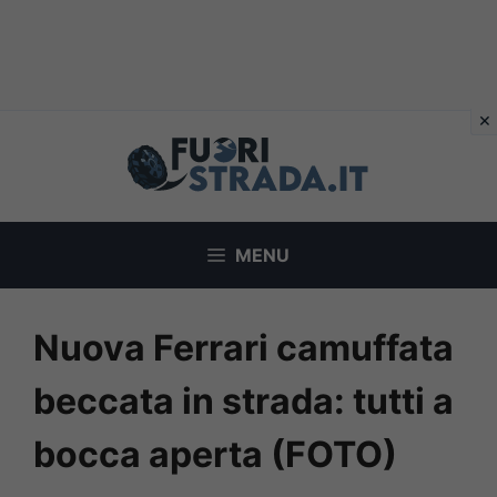
Vai
al
contenuto
MENU
Nuova Ferrari camuffata
beccata in strada: tutti a
bocca aperta (FOTO)