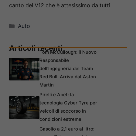
canto del V12 che è attesissimo da tutti.
Categorie
Auto
Articoli recenti
Tom McCullough: il Nuovo
Responsabile
dell’Ingegneria del Team
Red Bull, Arriva dall’Aston
Martin
Pirelli e Abet: la
tecnologia Cyber Tyre per
veicoli di soccorso in
condizioni estreme
Gasolio a 2,1 euro al litro: