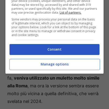
your device (cookies, unique identifiers, and other device
data) may be stored by, accessed by and shared with 319
partners, or used specifically by this site. We and our partners
may use precise geolocation data.
List of partners.
Some vendors may process your personal data on the basis
Prima di tutto, la livrea camouflage non è più
of legitimate interest, which you can object to by managing
your options below. Look for a link at the bottom of this page
bianca a chiazze nere, ma è del tutto nera per
or in the site menu to manage or withdraw consent in privacy
and cookie settings.
nascondere al meglio tutti i vari particolari.
Nelle immagini che vedete qui
, caricate sul
Consent
profilo
Facebook
di
Walter Vayr
, vi potete
fare un’idea delle sue forme, in un momento
Manage options
ancora si sa poco o nulla su di lei. Fino a poco
fa,
veniva utilizzato un muletto molto simile
alla Roma
, ma ora la versione sembra essere
molto più vicina a quella definitiva, che verrà
svelata nel 2024.