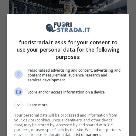
fuoristrada.it asks for your consent to
use your personal data for the following
purposes:
Personalised advertising and content, advertising and
Max Verstappen festeggia una vittoria (ANSA) –
content measurement, audience research and
Fuoristrada.it
services development
Store and/or access information on a device
Tuttavia,
la vittoria è andata al calciatore del
Manchester City Erling Haaland
, che nel
Learn more
mese di giugno ha guidato la sua compagine
Your personal data will be processed and information from
your device (cookies, unique identifiers, and other device
alla vittoria della Champions League,
data) may be stored by, accessed by and shared with 319
partners, or used specifically by this site. We and our partners
portandosi ora a casa un altro
may use precise geolocation data.
List of partners.