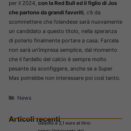
per il 2024,
con la Red Bull ed il figlio di Jos
che partono da grandi favoriti
, c’è da
scommettere che l’olandese sarà nuovamente
un candidato a questo titolo, nella speranza
di poterlo finalmente portare a casa. Farcela
non sarà un’impresa semplice, dal momento
che il fardello del calcio è sempre molto
pesante da sconfiggere, anche se a Super
Max potrebbe non interessare poi così tanto.
Categorie
News
Articoli recenti
Gasolio a 2,1 euro al litro:
senza l’intervento del