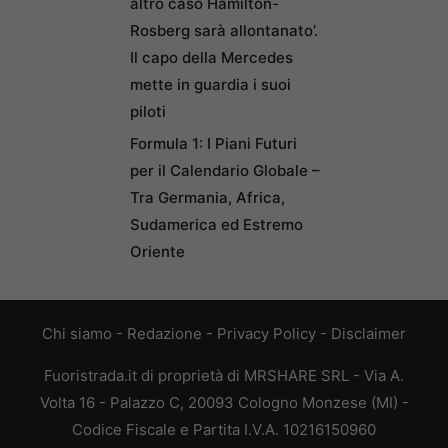
altro caso Hamilton-
Rosberg sarà allontanato’.
Il capo della Mercedes
mette in guardia i suoi
piloti
Formula 1: I Piani Futuri
per il Calendario Globale –
Tra Germania, Africa,
Sudamerica ed Estremo
Oriente
Chi siamo
-
Redazione
-
Privacy Policy
-
Disclaimer
Fuoristrada.it di proprietà di MRSHARE SRL - Via A.
Volta 16 - Palazzo C, 20093 Cologno Monzese (MI) -
Codice Fiscale e Partita I.V.A. 10216150960