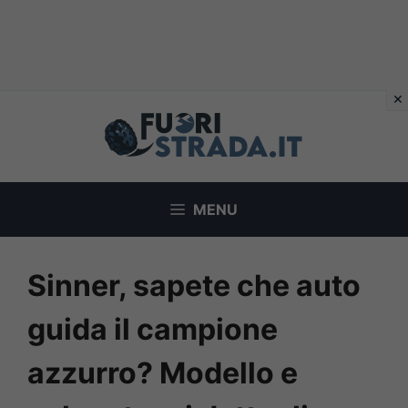
Vai
al
contenuto
MENU
Sinner, sapete che auto
guida il campione
azzurro? Modello e