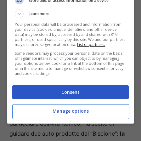
Store and/or access information on a device
Learn more
Your personal data will be processed and information from
your device (cookies, unique identifiers, and other device
data) may be stored by, accessed by and shared with 319
partners, or used specifically by this site. We and our partners
may use precise geolocation data.
List of partners.
Some vendors may process your personal data on the basis
of legitimate interest, which you can object to by managing
your options below. Look for a link at the bottom of this page
or in the site menu to manage or withdraw consent in privacy
and cookie settings.
Alfa Romeo Giulia (Stellantis Media Press) – Fuoristrada.it
Consent
Già! Perché il nativo di San Candido, essendo
Manage options
un amante dei marchi italiani, ed in
particolare dell’Alfa Romeo, ha scelto di
guidare due auto prodotte dal “Biscione”:
la