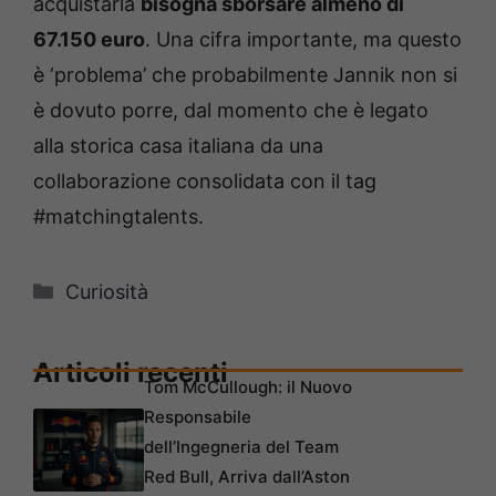
acquistarla
bisogna sborsare almeno di
67.150 euro
. Una cifra importante, ma questo
è ‘problema’ che probabilmente Jannik non si
è dovuto porre, dal momento che è legato
alla storica casa italiana da una
collaborazione consolidata con il tag
#matchingtalents.
Categorie
Curiosità
Articoli recenti
Tom McCullough: il Nuovo
Responsabile
dell’Ingegneria del Team
Red Bull, Arriva dall’Aston