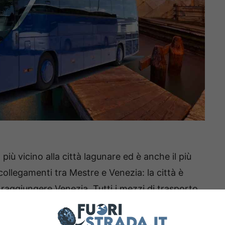
più vicino alla città lagunare ed è anche il più
ollegamenti tra Mestre e Venezia: la città è
er raggiungere Venezia. Tutti i mezzi di trasporto
l capolinea a Piazzale Roma e alla
stazione di