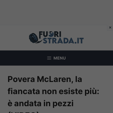
Vai
al
contenuto
MENU
Povera McLaren, la
fiancata non esiste più:
è andata in pezzi