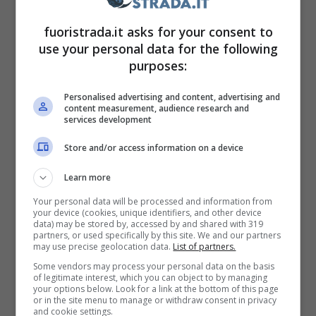
Barrichello e il record a
fuoristrada.it asks for your consent to
use your personal data for the following
Monza: nessuno come lui
purposes:
Tra le più grandi automobili che siano mai
Personalised advertising and content, advertising and
content measurement, audience research and
state realizzate per poter padroneggiare in
services development
un circuito di F1, non si può di certo non
Store and/or access information on a device
citare la meravigliosa e incantevole Ferrari
Learn more
F2004. Quell’anno la Rossa dominò in lungo e
Your personal data will be processed and information from
in largo, con
Michael Schumacher
che ebbe
your device (cookies, unique identifiers, and other device
data) may be stored by, accessed by and shared with 319
modo di conquistare il settimo titolo mondiale
partners, or used specifically by this site. We and our partners
may use precise geolocation data.
List of partners.
della carriera.
Some vendors may process your personal data on the basis
of legitimate interest, which you can object to by managing
your options below. Look for a link at the bottom of this page
or in the site menu to manage or withdraw consent in privacy
and cookie settings.