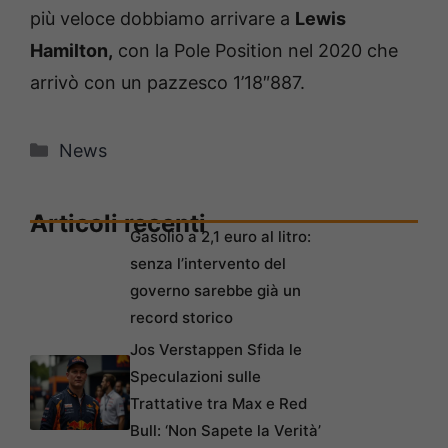
più veloce dobbiamo arrivare a
Lewis
Hamilton,
con la Pole Position nel 2020 che
arrivò con un pazzesco 1’18″887.
Categorie
News
Articoli recenti
Gasolio a 2,1 euro al litro:
senza l’intervento del
governo sarebbe già un
record storico
Jos Verstappen Sfida le
Speculazioni sulle
Trattative tra Max e Red
Bull: ‘Non Sapete la Verità’