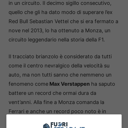
in un circuito. Il decimo sigillo consecutivo,
quello che gli ha dato modo di superare l’ex
Red Bull Sebastian Vettel che si era fermato a
nove nel 2013, lo ha ottenuto a Monza, un
circuito leggendario nella storia della F1.
Il tracciato brianzolo è considerato da tutti
come il centro nevralgico della velocità su
auto, ma non tutti sanno che nemmeno un
fenomeno come
Max Verstappen
ha saputo
battere un record che ormai dura da
vent’anni. Alla fine a Monza comanda la
Ferrari e anche un record poco noto è in
mano al Cavallino Rampante.