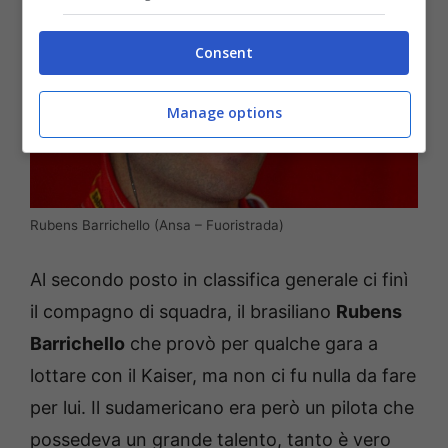
Consent
Manage options
Rubens Barrichello (Ansa – Fuoristrada)
Al secondo posto in classifica generale ci finì
il compagno di squadra, il brasiliano
Rubens
Barrichello
che provò per qualche gara a
lottare con il Kaiser, ma non ci fu nulla da fare
per lui. Il sudamericano era però un pilota che
possedeva un grande talento, tanto è vero