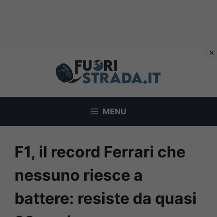
Vai
al
contenuto
MENU
F1, il record Ferrari che
nessuno riesce a
battere: resiste da quasi