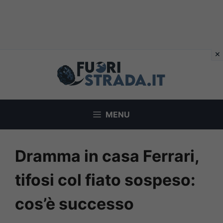
Vai
al
contenuto
MENU
Dramma in casa Ferrari,
tifosi col fiato sospeso:
cos’è successo