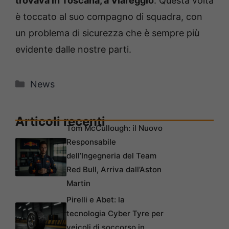
trovava in Toscana, a Viareggio
. Questa volta
è toccato al suo compagno di squadra, con
un problema di sicurezza che è sempre più
evidente dalle nostre parti.
Categorie
News
Articoli recenti
Tom McCullough: il Nuovo
Responsabile
dell’Ingegneria del Team
Red Bull, Arriva dall’Aston
Martin
Pirelli e Abet: la
tecnologia Cyber Tyre per
veicoli di soccorso in