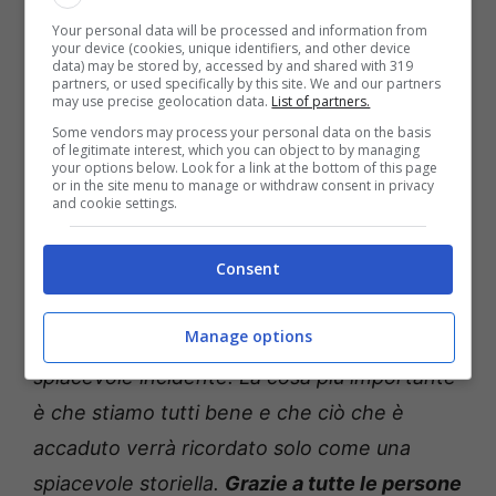
Salvini
, se i derubati fossero stati meno
Your personal data will be processed and information from
your device (cookies, unique identifiers, and other device
prestanti dal punto di vista atletico i tre
data) may be stored by, accessed by and shared with 319
partners, or used specifically by this site. We and our partners
malviventi sarebbero scomparsi tra le vie di
may use precise geolocation data.
List of partners.
Some vendors may process your personal data on the basis
Milano con la refurtiva, ma per fortuna
of legitimate interest, which you can object to by managing
your options below. Look for a link at the bottom of this page
Carlitos e coloro che erano con lui non hanno
or in the site menu to manage or withdraw consent in privacy
and cookie settings.
mollato.
Consent
Lo spagnolo ha tranquillizzato tutti con un
Tweet in queste ultime ore: “
Come tanti di voi
Manage options
già sapete, ieri a Milano abbiamo avuto uno
spiacevole incidente. La cosa più importante
è che stiamo tutti bene e che ciò che è
accaduto verrà ricordato solo come una
spiacevole storiella.
Grazie a tutte le persone