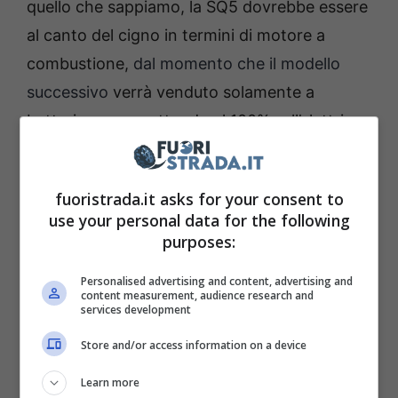
quello che sappiamo, la SQ5 dovrebbe essere
al canto del cigno in termini di motore a
combustione,
dal momento che il modello
successivo
verrà venduto solamente a
batteria, scommettendo al 100% sull’elettrico.
Il debutto di quest’auto è infatti previsto per il
2025, e quella sarà una data molto
fuoristrada.it asks for your consent to
particolare.
use your personal data for the following
purposes:
Personalised advertising and content, advertising and
content measurement, audience research and
services development
Store and/or access information on a device
Learn more