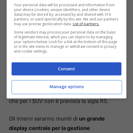
Your personal data will be processed and information from
your device (cookies, unique identifiers, and other device
data) may be stored by, accessed by and shared with 319
SUV Audi (YouTube) – Fuoristrada.it
partners, or used specifically by this site. We and our partners
may use precise geolocation data.
List of partners.
Some vendors may process your personal data on the basis
Infatti,
sarà l’ultimo anno in cui l’Audi metterà
of legitimate interest, which you can object to by managing
your options below. Look for a link at the bottom of this page
a disposizione dei clienti vetture con motore
or in the site menu to manage or withdraw consent in privacy
and cookie settings.
termico
, per poi puntare tutto sulle batterie
dal 2026 in avanti. Tornando all’SQ5, ben
Consent
sappiamo che quella S davanti al nome della
vettura ci indica la versione più sportiva,
Manage options
quella con maggiori prestazioni, dal momento
che per i SUV non è prevista la sigla RS.
Gli interni saranno muniti di
un grande
display centrale per la gestione