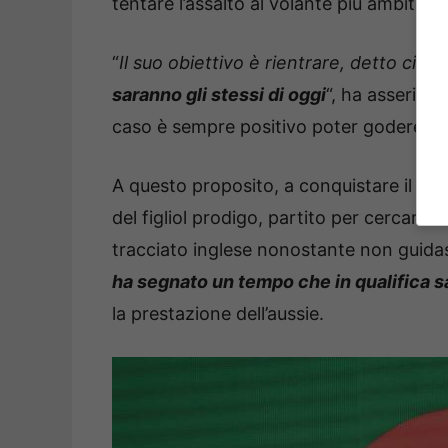
tentare l’assalto al volante più ambito, 
“
Il suo obiettivo è rientrare, detto ciò
i 
saranno gli stessi di oggi
“, ha asserito 
caso è sempre positivo poter godere di 
A questo proposito, a conquistare il mar
del figliol prodigo, partito per cercare 
tracciato inglese nonostante non guidas
ha segnato un tempo che in qualifica sa
la prestazione dell’aussie.