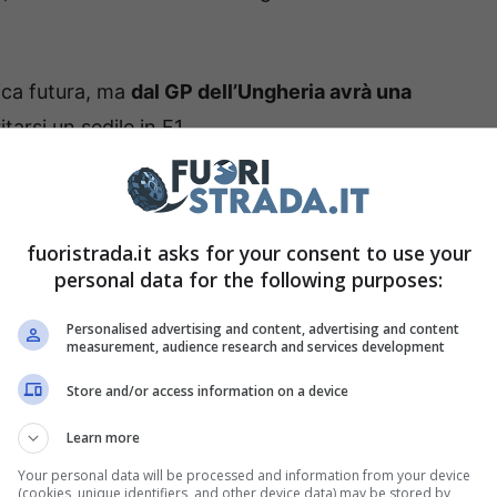
tica futura, ma
dal GP dell’Ungheria avrà una
arsi un sedile in F1.
so. Cosa succederà nel 2024
fuoristrada.it asks for your consent to use your
i scena clamorosi non vedrà cambiamenti è la
personal data for the following purposes:
ax Verstappen, ormai prossimo alla conquista del
onfermato e pure Sergio Perez ha ottenuto l’ok a
Personalised advertising and content, advertising and content
measurement, audience research and services development
perso smalto.
Store and/or access information on a device
sserci modifiche nella line-up
e neppure
Learn more
h punta a sorprendere sulla ex Toro Rosso per
Your personal data will be processed and information from your device
(cookies, unique identifiers, and other device data) may be stored by,