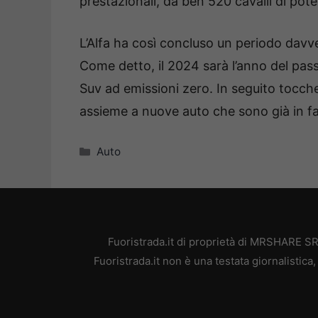
prestazionali, da ben 520 cavalli di po
L’Alfa ha così concluso un periodo davver
Come detto, il 2024 sarà l’anno del passa
Suv ad emissioni zero. In seguito toccher
assieme a nuove auto che sono già in fa
Categorie
Auto
Fuoristrada.it di proprietà di MRSHARE SR
Fuoristrada.it non è una testata giornalistic