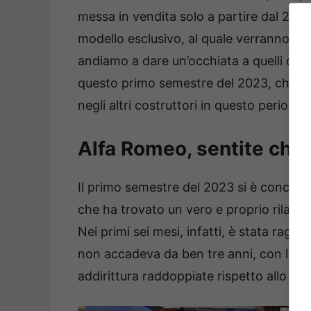
messa in vendita solo a partire dal 2026.
modello esclusivo, al quale verranno tolt
andiamo a dare un’occhiata a quelli che s
questo primo semestre del 2023, che te
negli altri costruttori in questo periodo.
Alfa Romeo, sentite che
Il primo semestre del 2023 si è concluso
che ha trovato un vero e proprio rilanci
Nei primi sei mesi, infatti, è stata rag
non accadeva da ben tre anni, con le imm
addirittura raddoppiate rispetto allo st