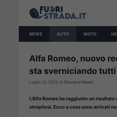
Vai
al
contenuto
NEWS
AUTO
MOTO
H
Alfa Romeo, nuovo rec
sta sverniciando tutti
Luglio 13, 2023
di
Giovanni Messi
L’Alfa Romeo ha raggiunto un risultato d
strepitosi. Ecco a cosa sono arrivati n