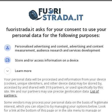
 Il marchio del Biscione ci sta per regalare un
i i veli il prossimo 30 di agosto. Nel frattempo,
ono i primati raggiunti dalla casa italiana in
fuoristrada.it asks for your consent to use your
stimoniano una crescita che ha pochi eguali
personal data for the following purposes:
Personalised advertising and content, advertising and content
measurement, audience research and services development
 numeri da record
Store and/or access information on a device
 in maniera trionfale per il marchio
Alfa Romeo
,
Learn more
o grazie agli ultimi modelli che ha presentato.
Your personal data will be processed and information from your device
giunta una quota di mercato del 2,2%, cosa che
(cookies, unique identifiers, and other device data) may be stored by,
accessed by and shared with 319 partners, or used specifically by this
atricolazioni che, in base ai dati, sono
site. We and our partners may use precise geolocation data.
List of
partners.
esso periodo del 2022.
Some vendors may process your personal data on the basis of legitimate
interest, which you can object to by managing your options below. Look
for a link at the bottom of this page or in the site menu to manage or