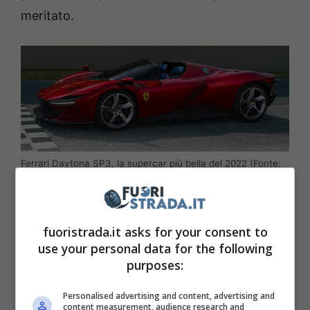
meritato.
Ferrari Daytona SP3, la supercar più bella del 2022 (Fonte:
Ferrari)
In totale la Ferrari ha prodotto solamente
fuoristrada.it asks for your consent to
599 esemplari
, il che dimostra come si tratti
use your personal data for the following
anche di una delle vetture in assoluto più rare
purposes:
e preziose che ci siano.
Personalised advertising and content, advertising and
content measurement, audience research and