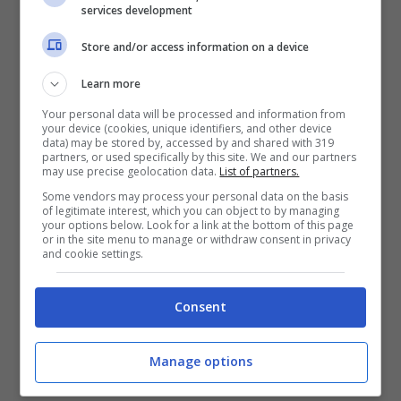
services development
Il suo prezzo è di ben
2 milioni di euro
e
nonostante queste cifre le prenotazioni sono
Store and/or access information on a device
letteralmente andate a ruba e hanno
Learn more
permesso alla
Daytona SP3
di diventare
Your personal data will be processed and information from
your device (cookies, unique identifiers, and other device
immediatamente sold out. Tra i fortunati
data) may be stored by, accessed by and shared with 319
partners, or used specifically by this site. We and our partners
possessori, c’è anche
Zlatan Ibrahimovic
.
may use precise geolocation data.
List of partners.
Some vendors may process your personal data on the basis
of legitimate interest, which you can object to by managing
Per giustificare questo prezzo bisogna
your options below. Look for a link at the bottom of this page
or in the site menu to manage or withdraw consent in privacy
osservare come il design sia stato molto
and cookie settings.
definito, con la linea che è sportiva e
soprattutto sembra provenire dal futuro. Allo
Consent
stesso tempo però non si dimentica neanche
il filo diretto con la tradizione, con alcuni
Manage options
richiami evidenti ad alcuni modelli di Ferrari