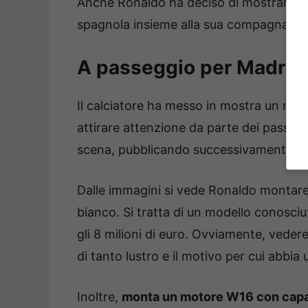
Anche Ronaldo ha deciso di mostrarne un
spagnola insieme alla sua compagna Ge
A passeggio per Madrid
Il calciatore ha messo in mostra un mod
attirare attenzione da parte dei passant
scena, pubblicando successivamente le
Dalle immagini si vede Ronaldo montar
bianco. Si tratta di un modello conosci
gli 8 milioni di euro. Ovviamente, veder
di tanto lustro e il motivo per cui abbia
Inoltre,
monta un motore W16 con capaci