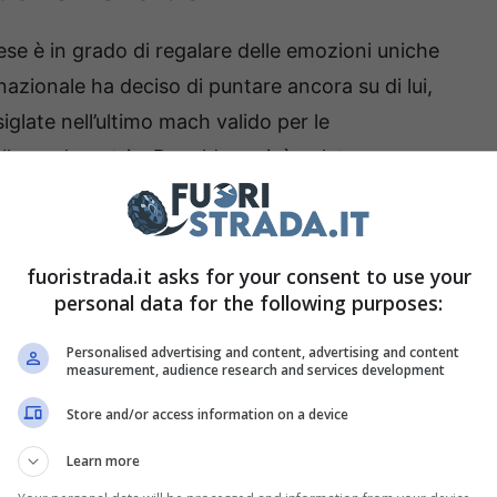
e è in grado di regalare delle emozioni uniche
a nazionale ha deciso di puntare ancora su di lui,
siglate nell’ultimo mach valido per le
alla madrepatria, Ronaldo, poi, è voluto passare
 a cuore, ossia Madrid.
 campione ha sfoggiato tutta la sua passione per il
fuoristrada.it asks for your consent to use your
 questo settore sono da sempre il binomio
personal data for the following purposes:
stra-lusso. Proprio come lo è il garage del
Personalised advertising and content, advertising and content
measurement, audience research and services development
Store and/or access information on a device
re a quattro ruote, non si può dimenticare
Learn more
nazionale in termini di classe e supercar create.