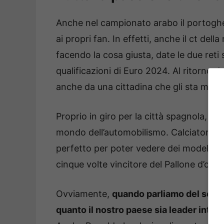
Anche nel campionato arabo il portoghes
ai propri fan. In effetti, anche il ct dell
facendo la cosa giusta, date le due reti 
qualificazioni di Euro 2024. Al ritorno d
anche da una cittadina che gli sta molto
Proprio in giro per la città spagnola, il
mondo dell’automobilismo. Calciatori e
perfetto per poter vedere dei modelli di 
cinque volte vincitore del Pallone d’oro.
Ovviamente,
quando parliamo del setto
quanto il nostro paese sia leader inter