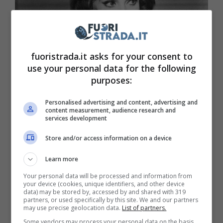
fuoristrada.it asks for your consent to
use your personal data for the following
purposes:
Gina Lollobrigida, bellezza e talento che hanno incantato
tutto il mondo (Web source) 20 gennaio 2023 fuoristrada.it
Personalised advertising and content, advertising and
content measurement, audience research and
services development
Ha lavorato con registi italiani a dir poco
Store and/or access information on a device
straordinari come Alessandro Blasetti e
Vittorio De Sica, ma anche da Mario Monicelli
Learn more
e molti altri.
Un momento della sua carriera
Your personal data will be processed and information from
your device (cookies, unique identifiers, and other device
semplicemente indimenticabile
,
data) may be stored by, accessed by and shared with 319
partners, or used specifically by this site. We and our partners
insostituibile, inscalfibile e che ha preceduto
may use precise geolocation data.
List of partners.
la vetta altissima di una montagna che Gina
Some vendors may process your personal data on the basis