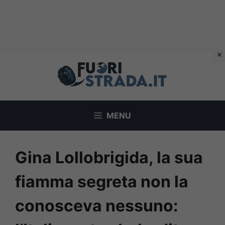
Vai
al
contenuto
MENU
Gina Lollobrigida, la sua
fiamma segreta non la
conosceva nessuno: