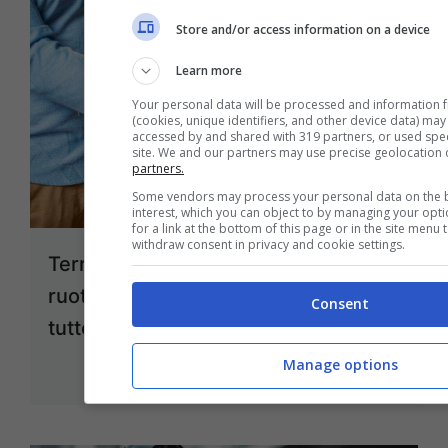
Store and/or access information on a device
Learn more
Your personal data will be processed and information 
(cookies, unique identifiers, and other device data) may
accessed by and shared with 319 partners, or used specif
site. We and our partners may use precise geolocation 
partners.
Some vendors may process your personal data on the ba
interest, which you can object to by managing your opt
for a link at the bottom of this page or in the site menu
withdraw consent in privacy and cookie settings.
Terremoto nel mondo delle due
ruote: il colosso cinese acquista
Consent
tutto, trema l’Europa
Luglio 17, 2024
Manage options