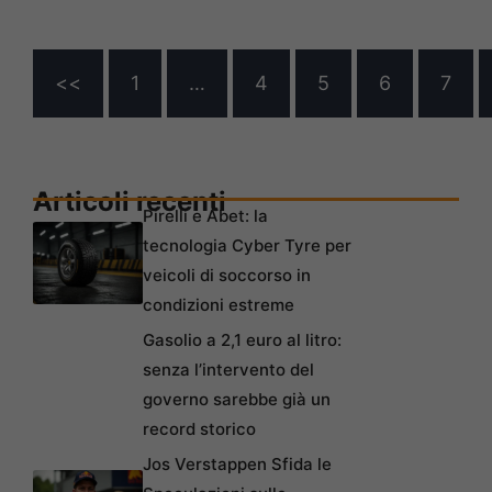
<<
1
…
4
5
6
7
Articoli recenti
Pirelli e Abet: la
tecnologia Cyber Tyre per
veicoli di soccorso in
condizioni estreme
Gasolio a 2,1 euro al litro:
senza l’intervento del
governo sarebbe già un
record storico
Jos Verstappen Sfida le