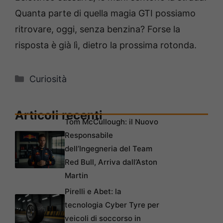
Quanta parte di quella magia GTI possiamo
ritrovare, oggi, senza benzina? Forse la
risposta è già lì, dietro la prossima rotonda.
Categorie
Curiosità
Articoli recenti
Tom McCullough: il Nuovo
Responsabile
dell’Ingegneria del Team
Red Bull, Arriva dall’Aston
Martin
Pirelli e Abet: la
tecnologia Cyber Tyre per
veicoli di soccorso in