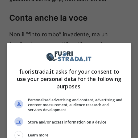
Conta anche la voce
Non il “finto rombo” invadente, ma un
feedback sonoro sottile, utile a capire cosa
stai facendo. L’
ID. GTI Concept
ha già
suggerito modalità d’uso che cambiano
fuoristrada.it asks for your consent to
risposta e atmosfera. Immagino una
use your personal data for the following
Clubsport elettrica capace di alternare
purposes:
normalità urbana e quella punta di cattiveria
Personalised advertising and content, advertising and
che ti fa cercare una strada in salita al
content measurement, audience research and
services development
tramonto.
Store and/or access information on a device
Indizi concreti e attese
Learn more