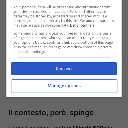
prudenti
Your personal data will be processed and information from
your device (cookies, unique identifiers, and other device
data) may be stored by, accessed by and shared with 319
partners, or used specifically by this site. We and our partners
Cosa sappiamo, senza inventare? Che
may use precise geolocation data.
List of partners.
Volkswagen sta puntando su compatte
Some vendors may process your personal data on the basis
of legitimate interest, which you can object to by managing
elettriche accessibili, con tempi di ricarica
your options below. Look for a link at the bottom of this page
or in the site menu to manage or withdraw consent in privacy
rapidi e batterie pensate per l’uso quotidiano.
and cookie settings.
Il progetto GTI elettrico dovrebbe nascere lì.
Nome e dettagli tecnici della ipotetica “ID
Consent
Polo
Clubsport
” non sono però ufficiali.
Meglio restare lucidi: potenza, peso, prezzi e
Manage options
data di lancio non sono confermati.
Il contesto, però, spinge
Le rivali scaldano i motori: l’
Abarth 500e
ha