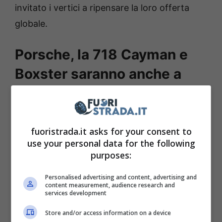
invitato i vertici a ripensare la loro offerta
globale.
Porsche, la 718 Cayman e
Boxster saranno anche a
benzina in futuro
Contrariamente a quanto stabilito,
la Porsche
fuoristrada.it asks for your consent to
darà un futuro alle 718 Cayman e Boxster
use your personal data for the following
con motore a benzina
, una decisione che è
purposes:
sicuramente sorprendente e che sottolinea
Personalised advertising and content, advertising and
un cambio di rotta del marchio di Weissach
content measurement, audience research and
services development
nell’approccio al mercato. Il brand teutonico
Store and/or access information on a device
ha deciso di abbandonare il SUV K1 elettrico