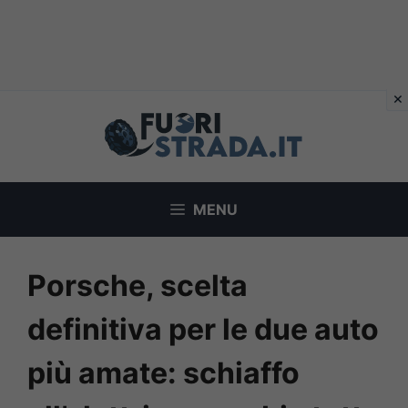
Vai
al
contenuto
MENU
Porsche, scelta
definitiva per le due auto
più amate: schiaffo