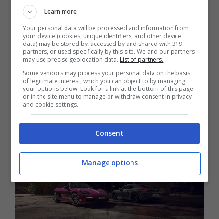
di grande dimensioni, che avrebbe dovuto
Learn more
rimpiazzare la Cayenne, e quest’ultima mossa
Your personal data will be processed and information from
your device (cookies, unique identifiers, and other device
conferma il ritorno al passato, come reso
data) may be stored by, accessed by and shared with 319
partners, or used specifically by this site. We and our partners
noto dal CEO
Oliver Blume
. Durante una
may use precise geolocation data.
List of partners.
conference call andata in scena in questi
Some vendors may process your personal data on the basis
of legitimate interest, which you can object to by managing
giorni con gli investitori, ha evidenziato come
your options below. Look for a link at the bottom of this page
or in the site menu to manage or withdraw consent in privacy
l’azienda intenda proporre modelli termici e
and cookie settings.
Plug-In Hybrid almeno sino al 2030.
Consent
Manage options