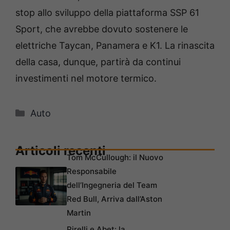
stop allo sviluppo della piattaforma SSP 61
Sport, che avrebbe dovuto sostenere le
elettriche Taycan, Panamera e K1. La rinascita
della casa, dunque, partirà da continui
investimenti nel motore termico.
Categorie
Auto
Articoli recenti
Tom McCullough: il Nuovo
Responsabile
dell’Ingegneria del Team
Red Bull, Arriva dall’Aston
Martin
Pirelli e Abet: la