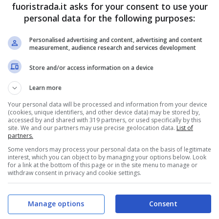
fuoristrada.it asks for your consent to use your
n 430 km. A bordo, c’è uno schermo
personal data for the following purposes:
ato alla strumentazione da 10,2″. C’è anche un
Personalised advertising and content, advertising and content
rabrezza tutte le info più utili.
measurement, audience research and services development
Store and/or access information on a device
-In Hybrid Starray-EM-i da 943
Learn more
Your personal data will be processed and information from your device
(cookies, unique identifiers, and other device data) may be stored by,
ri dotati di regolazione elettrica, con funzione
accessed by and shared with 319 partners, or used specifically by this
site. We and our partners may use precise geolocation data.
List of
re che ventilazione. Presente anche un sistema
partners.
Some vendors may process your personal data on the basis of legitimate
 una capacità di carico pari a 1.877
interest, which you can object to by managing your options below. Look
for a link at the bottom of this page or in the site menu to manage or
ay-EM-I Plug-In Hybrid, con un motore turbo
withdraw consent in privacy and cookie settings.
vora assieme ad un motore elettrico da 100
on batteria da 18,4 kWh che assicura 83 km di
Manage options
Consent
ere con il motore termico del tutto spento. Se si