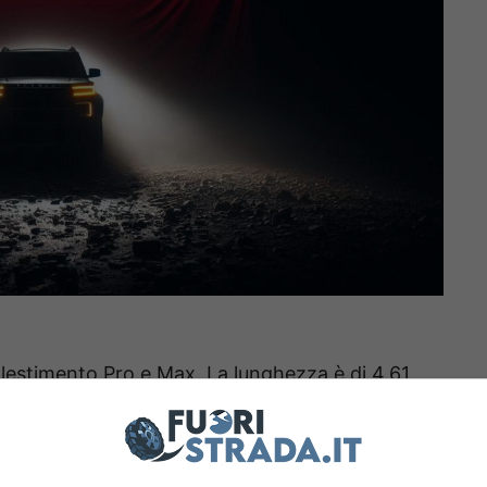
 allestimento Pro e Max. La lunghezza è di 4,61
d un’altezza di 1,67 metri, con un passo di 2,75
i e le forme levigate.
Il motore che la spinge è
limentato da batteria Aegis Short Blade da 60,22