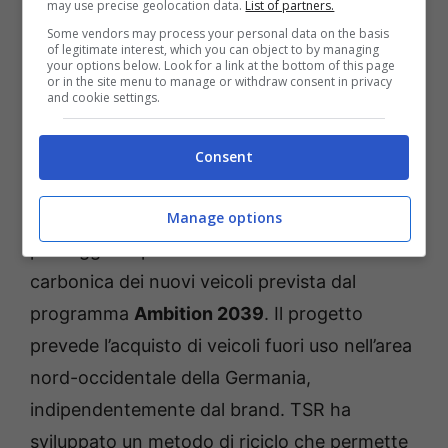
may use precise geolocation data.
List of partners.
Some vendors may process your personal data on the basis
of legitimate interest, which you can object to by managing
your options below. Look for a link at the bottom of this page
or in the site menu to manage or withdraw consent in privacy
and cookie settings.
Mercedes punta al green – Fuoristrada.it
Consent
La strategia è volta a sfruttare le risorse
vergini e a rafforzare l’economia circolare, un
Manage options
passaggio importante verso la neutralità
carbonica dei nuovi veicoli prevista dal
programma
Ambition 2039
. Il progetto
prevede l’acquisto di veicoli fuori uso nell’area
nord-occidentale della Germania,
indipendentemente dal brand. TSR ha
sviluppato un metodo di riciclo che permette