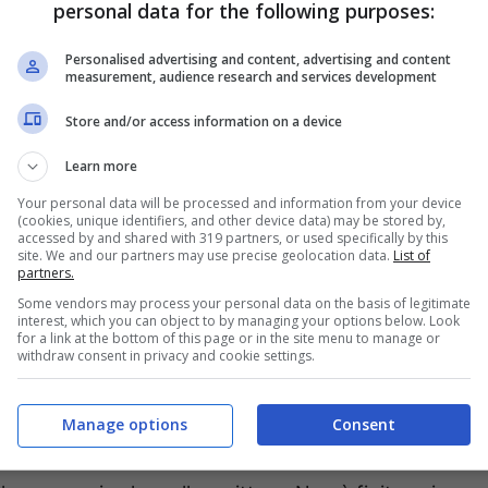
, come il tecnologico SUV Sealion 7 svelato lo
personal data for the following purposes:
 sono previsti tanti nuovi debutti nel prossimo
Personalised advertising and content, advertising and content
to web “
eldebate.com
“,
la spagnola Seat
measurement, audience research and services development
una mossa a sorpresa che rischia di creare un
Store and/or access information on a device
tori. Andiamo a scoprire cosa c’è dietro a
Learn more
Your personal data will be processed and information from your device
(cookies, unique identifiers, and other device data) may be stored by,
accessed by and shared with 319 partners, or used specifically by this
si per l’uso dei nomi Seal e
site. We and our partners may use precise geolocation data.
List of
partners.
Some vendors may process your personal data on the basis of legitimate
interest, which you can object to by managing your options below. Look
for a link at the bottom of this page or in the site menu to manage or
ncia per
BYD
, ed il motivo è presto svelato.
Gli
withdraw consent in privacy and cookie settings.
omi Seal e Sealion
, ovvero quelli che
ri della casa del paese del Dragone. Il brand
Manage options
Consent
oni siano troppo simili al nome Seat, generando