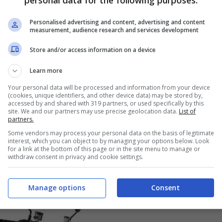
perti di 87 gradi.
Personalised advertising and content, advertising and content
measurement, audience research and services development
024 è un vero gioiello
Store and/or access information on a device
sospensione posteriore a due bracci con
Learn more
ortizzatore, mentre, sull’avantreno, troviamo
Your personal data will be processed and information from your device
(cookies, unique identifiers, and other device data) may be stored by,
ono in alluminio a cinque razze sdoppiate da 17″
accessed by and shared with 319 partners, or used specifically by this
site. We and our partners may use precise geolocation data.
List of
frontale, 190-55-R17 al posteriore. I freni sono
partners.
d in generale, è stata definita molto comoda
Some vendors may process your personal data on the basis of legitimate
interest, which you can object to by managing your options below. Look
 ed arrotondate.
for a link at the bottom of this page or in the site menu to manage or
withdraw consent in privacy and cookie settings.
Manage options
Consent