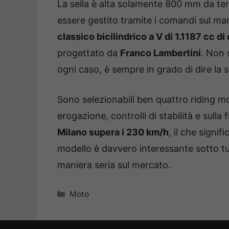
La sella è alta solamente 800 mm da ter
essere gestito tramite i comandi sul man
classico bicilindrico a V di 1.1187 cc d
progettato da
Franco Lambertini
. Non 
ogni caso, è sempre in grado di dire la s
Sono selezionabili ben quattro riding mod
erogazione, controlli di stabilità e sulla
Milano supera i 230 km/h
, il che signif
modello è davvero interessante sotto tutti
maniera seria sul mercato.
Categorie
Moto