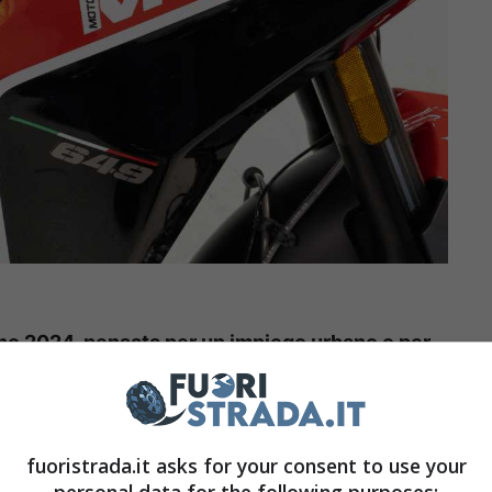
no 2024, pensata per un impiego urbano o per
o scorso anno ad EICMA. Si tratta di una naked
ersi aspetti, e con una carrozzeria ridotta al
ess, composito e realizzato in tubi e piastre di
fuoristrada.it asks for your consent to use your
molto ridotta della carrozzeria, è possibile
personal data for the following purposes: