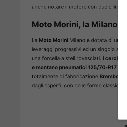
anche notare il motore con due cilindri a
Moto Morini, la Milano 2
La
Moto Morini
Milano è dotata di una 
leveraggi progressivi ed un singolo amm
una forcella a steli rovesciati.
I cerchi s
e montano pneumatici 125/70-R17
sul 
totalmente di fabbricazione
Brembo
, e
dagli esperti, con delle forme classiche