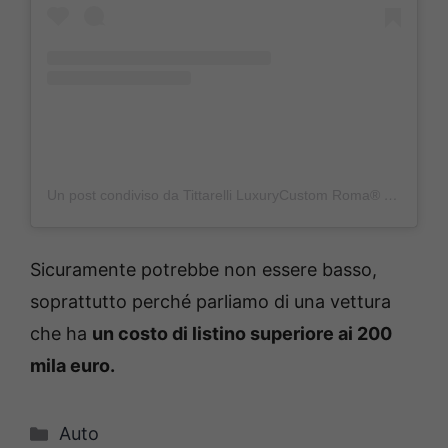
Un post condiviso da Tittarelli LuxuryCustom Roma®️ (@tittarelliluxurycustomroma)
Sicuramente potrebbe non essere basso,
soprattutto perché parliamo di una vettura
che ha
un costo di listino superiore ai 200
mila euro.
Categorie
Auto