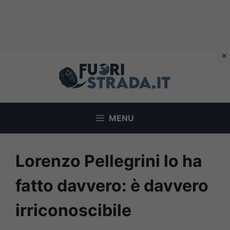
Vai
al
contenuto
MENU
Lorenzo Pellegrini lo ha
fatto davvero: è davvero
irriconoscibile