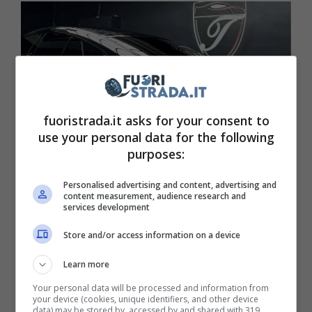
fuoristrada.it asks for your consent to
use your personal data for the following
purposes:
Personalised advertising and content, advertising and
La Mercedes personalizzata di Lorenzo Pellegrini (Instagram
content measurement, audience research and
services development
Tittarelli Luxury Custom) – Fuoristrada.it
Store and/or access information on a device
Il calciatore giallorosso ha scelto di renderla
Learn more
più consona ai suoi gusti personali e ha voluto
Your personal data will be processed and information from
personalizzarla rendendola davvero unica,
your device (cookies, unique identifiers, and other device
data) may be stored by, accessed by and shared with 319