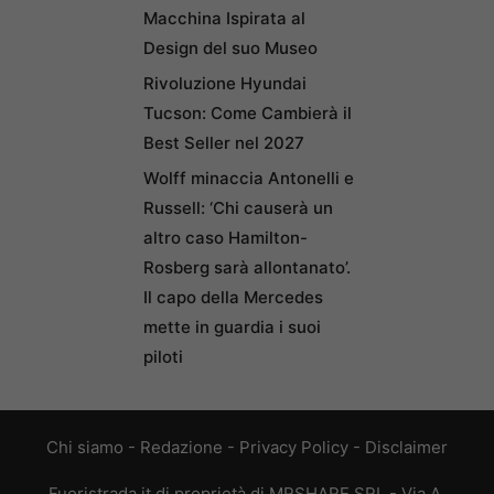
Macchina Ispirata al
Design del suo Museo
Rivoluzione Hyundai
Tucson: Come Cambierà il
Best Seller nel 2027
Wolff minaccia Antonelli e
Russell: ‘Chi causerà un
altro caso Hamilton-
Rosberg sarà allontanato’.
Il capo della Mercedes
mette in guardia i suoi
piloti
Chi siamo
-
Redazione
-
Privacy Policy
-
Disclaimer
Fuoristrada.it di proprietà di MRSHARE SRL - Via A.