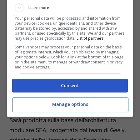
d’aria a forma di trapezio.
Learn more
Your personal data will be processed and information from
your device (cookies, unique identifiers, and other device
data) may be stored by, accessed by and shared with 319
partners, or used specifically by this site. We and our partners
may use precise geolocation data.
List of partners.
Some vendors may process your personal data on the basis
of legitimate interest, which you can object to by managing
your options below. Look for a link at the bottom of this page
or in the site menu to manage or withdraw consent in privacy
and cookie settings.
Consent
Retrotreno Lynk & Co Zero (Media Press) Fuoristrada.it
Manage options
Sarà prodotta sulla base dell’architettura
modulare SEA, progettata dal team di Geely,