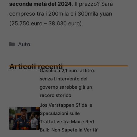
seconda metà del 2024
. Il prezzo? Sarà
compreso tra i 200mila e i 300mila yuan
(25.750 euro – 38.630 euro).
Categorie
Auto
Articoli recenti
Gasolio a 2,1 euro al litro:
senza l’intervento del
governo sarebbe già un
record storico
Jos Verstappen Sfida le
Speculazioni sulle
Trattative tra Max e Red
Bull: ‘Non Sapete la Verità’