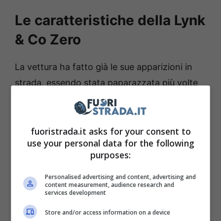
Le caratteristiche della Lynk
& Co Zero
La vettura ha fatto già le sue apparizioni in
strada, essendo stata paparazzata più volte
in Cina.
Le fiancate ricordano quelle dei
gioielli della casa modenese.
Vi sono dettagli
poi universali, in stile Tesla, come le maniglie
fuoristrada.it asks for your consent to
use your personal data for the following
delle porte retrattili.
Adotta, inoltre,
purposes:
copriruota aerodinamici che migliorano il
coefficiente di resistenza aerodinamica
.
Personalised advertising and content, advertising and
content measurement, audience research and
L’avantreno della Zero segue una linea del
services development
cofano inclinata ed una sportiva una presa
Store and/or access information on a device