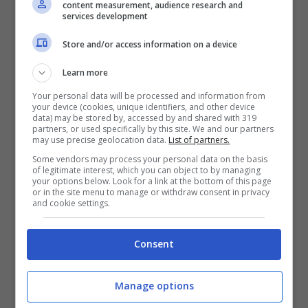
content measurement, audience research and
services development
metodo dei pedaggi e dunque nasce
TollTickets
per unire le varie nazioni.
Store and/or access information on a device
Learn more
Your personal data will be processed and information from
your device (cookies, unique identifiers, and other device
data) may be stored by, accessed by and shared with 319
partners, or used specifically by this site. We and our partners
may use precise geolocation data.
List of partners.
Some vendors may process your personal data on the basis
of legitimate interest, which you can object to by managing
your options below. Look for a link at the bottom of this page
or in the site menu to manage or withdraw consent in privacy
and cookie settings.
Consent
TollTickets (Tolltickets.com – fuoristrada.it)
Manage options
Infatti con questo dispositivo non sarà