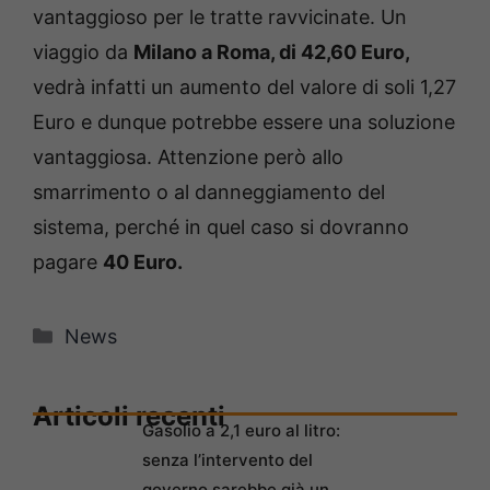
vantaggioso per le tratte ravvicinate. Un
viaggio da
Milano a Roma, di 42,60 Euro,
vedrà infatti un aumento del valore di soli 1,27
Euro e dunque potrebbe essere una soluzione
vantaggiosa. Attenzione però allo
smarrimento o al danneggiamento del
sistema, perché in quel caso si dovranno
pagare
40 Euro.
Categorie
News
Articoli recenti
Gasolio a 2,1 euro al litro:
senza l’intervento del
governo sarebbe già un