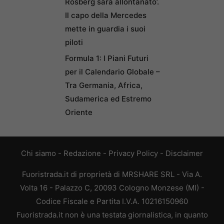
Rosberg sarà allontanato’.
Il capo della Mercedes
mette in guardia i suoi
piloti
Formula 1: I Piani Futuri
per il Calendario Globale –
Tra Germania, Africa,
Sudamerica ed Estremo
Oriente
Chi siamo
-
Redazione
-
Privacy Policy
-
Disclaimer
Fuoristrada.it di proprietà di MRSHARE SRL - Via A.
Volta 16 - Palazzo C, 20093 Cologno Monzese (MI) -
Codice Fiscale e Partita I.V.A. 10216150960
Fuoristrada.it non è una testata giornalistica, in quanto