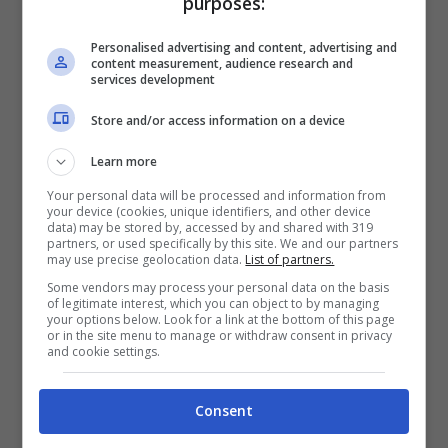
purposes:
Personalised advertising and content, advertising and
content measurement, audience research and
Alfa Romeo, sorte segnata per una serie di modelli di valore
services development
assoluto – Fuoristrada.it
Store and/or access information on a device
L’ex custode delle vetture,
Dean Russell
, ha
Learn more
lanciato l’allarme. “
Mi ha detto
– ammette il
Your personal data will be processed and information from
your device (cookies, unique identifiers, and other device
collega di The Drive dopo aver chiacchierato
data) may be stored by, accessed by and shared with 319
partners, or used specifically by this site. We and our partners
con lo stesso Russell –
che le auto sono state
may use precise geolocation data.
List of partners.
sequestrate dopo un’ordinanza del tribunale
Some vendors may process your personal data on the basis
of legitimate interest, which you can object to by managing
a seguito di una controversia sulla
your options below. Look for a link at the bottom of this page
or in the site menu to manage or withdraw consent in privacy
zonizzazione. Lui ha ancora i titoli di
and cookie settings.
proprietà delle auto e intende riprenderle.”
Consent
Russell, stando alla fonte, gestisce un