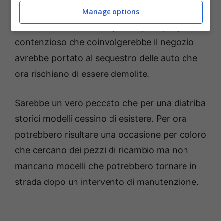
negozio a Detroit specializzato proprio in
Manage options
ricambi Alfa Romeo. A quanto pare proprio un
contenzioso che coinvolgerebbe il negozio
avrebbe portato al sequestro delle auto che
ora rischiano di essere demolite.
Sarebbe un vero peccato che per una diatriba
storici modelli cessino di esistere. Per ora
potrebbero risultare una occasione per coloro
che cercano dei pezzi di ricambio ma non
mancano modelli che potrebbero tornare in
strada dopo un intervento di manutenzione.