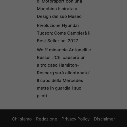
di Motorsport con una
Macchina Ispirata al
Design del suo Museo
Rivoluzione Hyundai
Tucson: Come Cambierà il
Best Seller nel 2027
Wolff minaccia Antonelli e
Russell: ‘Chi causerà un
altro caso Hamilton-
Rosberg sarà allontanato’.
Il capo della Mercedes
mette in guardia i suoi
piloti
Chi siamo
-
Redazione
-
Privacy Policy
-
Disclaimer