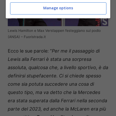
Manage options
Lewis Hamilton e Max Verstappen festeggiano sul podio
(ANSA) – Fuoristrada.it
Ecco le sue parole: “
Per me il passaggio di
Lewis alla Ferrari è stata una sorpresa
assoluta, qualcosa che, a livello sportivo, è da
definirsi stupefacente. Ci si chiede spesso
come sia potuta succedere una cosa di
questo tipo, ma va detto che la Mercedes
era stata superata dalla Ferrari nella seconda
parte del 2023, ed anche la McLaren era più