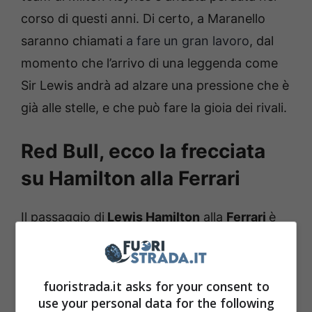
corso di questi anni. Di certo, a Maranello
saranno chiamati
a fare un gran lavoro
, dal
momento che l’arrivo di una leggenda come
Sir Lewis andrà ad alzare una pressione che è
già alle stelle, e che può fare la gioia dei rivali.
Red Bull, ecco la frecciata
su Hamilton alla Ferrari
Il passaggio di
Lewis Hamilton
alla
Ferrari
è
un qualcosa che, di sicuro, affascina tutti, ma
che poi difficilmente cambierà gli equilibri
tecnici per la stagione 2025.
La Red Bull e
fuoristrada.it asks for your consent to
use your personal data for the following
Max Verstappen saranno sempre i favoriti