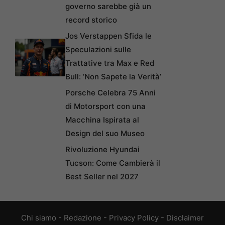
governo sarebbe già un
record storico
Jos Verstappen Sfida le
Speculazioni sulle
Trattative tra Max e Red
Bull: ‘Non Sapete la Verità’
Porsche Celebra 75 Anni
di Motorsport con una
Macchina Ispirata al
Design del suo Museo
Rivoluzione Hyundai
Tucson: Come Cambierà il
Best Seller nel 2027
Chi siamo
-
Redazione
-
Privacy Policy
-
Disclaimer