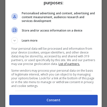
purposes:
con questo ciclo tecnico
, prima della
rivoluzione sulle power unit del 2026 che
Personalised advertising and content, advertising and
content measurement, audience research and
potrebbe portare a qualche ribaltone. Nel
services development
frattempo,
Helmut Marko
è molto sereno, ed
Store and/or access information on a device
ha commentato il passaggio dell’inglese a
Learn more
Maranello ai microfoni di “
OE24
“, lanciando le
Your personal data will be processed and information from
sue solite frecciate, che di certo fanno
your device (cookies, unique identifiers, and other device
data) may be stored by, accessed by and shared with 319
discutere.
partners, or used specifically by this site. We and our partners
may use precise geolocation data.
List of partners.
Some vendors may process your personal data on the basis
of legitimate interest, which you can object to by managing
your options below. Look for a link at the bottom of this page
or in the site menu to manage or withdraw consent in privacy
and cookie settings.
Consent