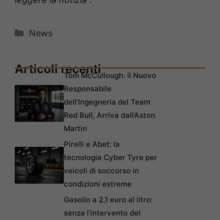
Categorie
News
Articoli recenti
Tom McCullough: il Nuovo
Responsabile
dell’Ingegneria del Team
Red Bull, Arriva dall’Aston
Martin
Pirelli e Abet: la
tecnologia Cyber Tyre per
veicoli di soccorso in
condizioni estreme
Gasolio a 2,1 euro al litro:
senza l’intervento del