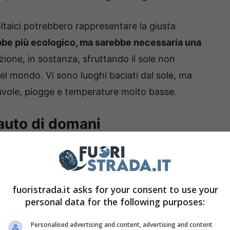
ltaici potrebbero rappresentare la giusta
ebbe più ecologico, ma sarebbe necessaria una
uzione, in sostanza, sfruttando il sole non
del mondo. Vi sono luoghi baciati dal sole, ma
 nuvole, piogge e temperature molto basse.
 auto di domani
 di investire in questa tecnologia. La Lightyear
 che promette un’autonomia di 725 km grazie ai
ozzeria. Si tratta di una assoluta eccezione in un
fuoristrada.it asks for your consent to use your
personal data for the following purposes:
fruttamento dell’energia.
I prezzi non sono
ua versione più economica, circa 40mila euro e
Personalised advertising and content, advertising and content